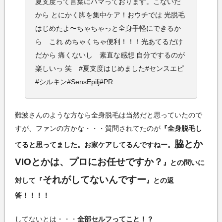
夏支度って言葉にハマっております。こないだ
から とにかく脚を集中ケア！おウチでは 光脱毛
はじめたよ〜ちゃちゃっと全身手軽にできるか
ら これ めちゃくちゃ便利！！！光あてるだけ
だから 痛くないし 素直な感想 自分でするのが
楽しいっ 笑 #夏支度はじめました#センスエピ
#シルキン#SensEpilj#PR
難波さんのような方なら全身脱毛は当然だと思っていたので
すが、ファンの方かな・・・質問されてたのが
『全身脱毛し
脇とか
てると思ってました。お家ケアしてるんですねー。
VIOとかは、プロにお任せですか？
』との問いに
それがしてないんですー
対して『
』との返
答！！！！
してないとは・・・
全部セルフってこと！？