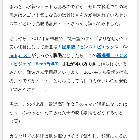
きわどい水着ショットもあるのですが、セルフ脱毛でこの綺
麗さはスゴい！気になるのは難波さんが愛用されているセン
スエピという光脱毛器具・・・さっそく調べてみました。
どうやら、2017年新機種で、従来型のタイプよりなぜか？？
安い価格になって新登場！
従来型［センスエピエックス Se
nsEpil X］
がしっかり脱毛
だとしたら、この
新機種［センス
エピジェイ SensEpilJ］
は毛が薄い方向き
に作られている
みたい。難波さん愛用品というより、2017モデル登場の宣伝
のようですが・・・。どちらにしても口コミがいいのが安心
ではあるけど・・。
実は、この従来品、最近高学年女子のママと話題になったば
かり。ふわっと生えてきた女子の脇毛事情をどうするかと
（笑）
カミソリでの処理は肌を傷つけそうで嫌だし、頻繁にするの