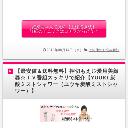
妊婦ちゃん必見の【王様抱き枕】
詳細のチェックはコチラからどうぞ
2013年08月14日（水）
その他のお悩み解決
【最安値＆送料無料】押切もえｻﾝ愛用美顔
器☆ＴＶ番組スッキリで紹介【YUUKI 炭
酸ミストシャワー（ユウキ炭酸ミストシャ
ワー）】