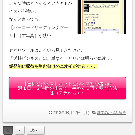
こんな時はどうするというアドバ
イスが心強い。
なんと言っても、
【バーコードリーディングツー
ル】（右写真）が凄い。
せどりツールはいろいろ見てきたけど、
『送料ビジネス』は、単なるせどりとは明らかに違う。
爆発的に収益を生む儲けのニオイがする・・。
【送料ビジネス】ネットビジネス初心者向け
週１日、２時間の作業で、手堅く５万～稼ぐ方法
はコチラから＞＞
2013年08月12日（月）
副業のお悩み解決
1
2
次へ »