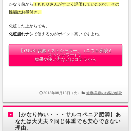
かなり前から
ＩＫＫＯさんがすごく評価していたので、その
性能はお墨付き。
化粧した上からでも、
化粧崩れナシ
で使えるのがポイント高いですよね。
【YUUKI 炭酸ミストシャワー」（ユウキ炭酸ミ
ストシャワー）】
効果や使い方などはコチラから
2013年08月13日（火）
健康/美容のお悩み解決
【かなり怖い・・・サルコペニア肥満】あ
なたは大丈夫？同じ体重でも安心できない
理由。