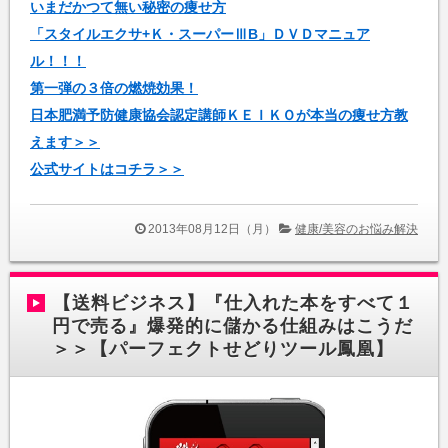
いまだかつて無い秘密の痩せ方
「スタイルエクサ+Ｋ・スーパーⅢB」ＤＶＤマニュア
ル！！！
第一弾の３倍の燃焼効果！
日本肥満予防健康協会認定講師ＫＥＩＫＯが本当の痩せ方教
えます＞＞
公式サイトはコチラ＞＞
2013年08月12日（月）
健康/美容のお悩み解決
【送料ビジネス】『仕入れた本をすべて１
円で売る』爆発的に儲かる仕組みはこうだ
＞＞【パーフェクトせどりツール鳳凰】