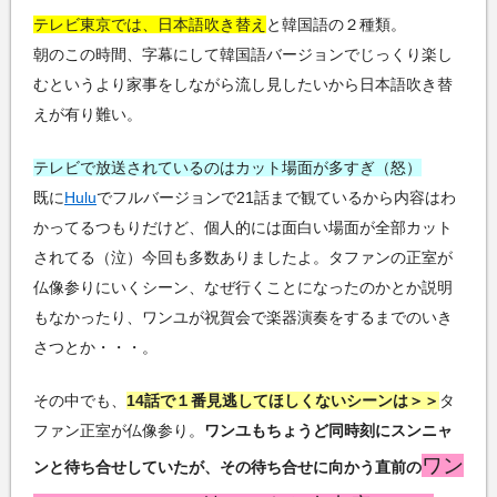
テレビ東京では、日本語吹き替え
と韓国語の２種類。
朝のこの時間、字幕にして韓国語バージョンでじっくり楽し
むというより家事をしながら流し見したいから日本語吹き替
えが有り難い。
テレビで放送されているのはカット場面が多すぎ（怒）
既に
Hulu
でフルバージョンで21話まで観ているから内容はわ
かってるつもりだけど、個人的には面白い場面が全部カット
されてる（泣）今回も多数ありましたよ。タファンの正室が
仏像参りにいくシーン、なぜ行くことになったのかとか説明
もなかったり、ワンユが祝賀会で楽器演奏をするまでのいき
さつとか・・・。
その中でも、
14話で１番見逃してほしくないシーンは＞＞
タ
ファン正室が仏像参り。
ワンユもちょうど同時刻にスンニャ
ワン
ンと待ち合せしていたが、その待ち合せに向かう直前の