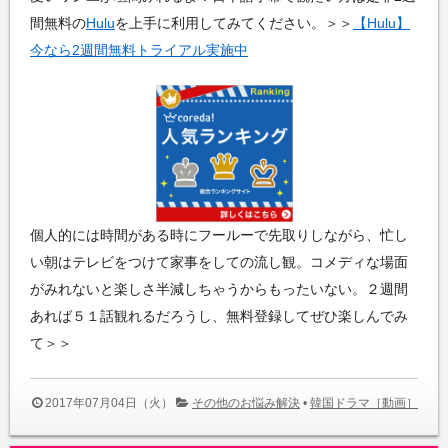
間無料の
Hulu
を上手に利用してみてください。＞＞
【Hulu】
今なら2週間無料トライアル実施中
個人的には時間がある時にフールーで先取りしながら、忙し
い朝はテレビをつけて家事をしての流し観。コメディな場面
がみれないと楽しさ半減しちゃうからもったいない。２週間
あれば５１話観れるだろうし、無料登録してぜひ楽しんでみ
て＞＞
2017年07月04日（火）
その他のお悩み解決
•
韓国ドラマ［動画］