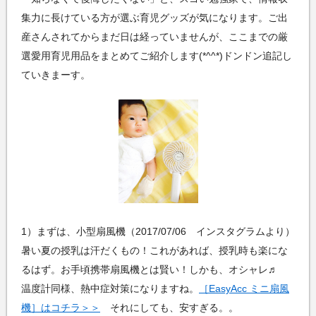
集力に長けている方が選ぶ育児グッズが気になります。ご出
産さんされてからまだ日は経っていませんが、ここまでの厳
選愛用育児用品をまとめてご紹介します(*^^*)ドンドン追記し
ていきまーす。
1）まずは、小型扇風機（2017/07/06 インスタグラムより）
暑い夏の授乳は汗だくもの！これがあれば、授乳時も楽にな
るはず。お手頃携帯扇風機とは賢い！しかも、オシャレ♬
温度計同様、熱中症対策になりますね。
［EasyAcc ミニ扇風
機］はコチラ＞＞
それにしても、安すぎる。。