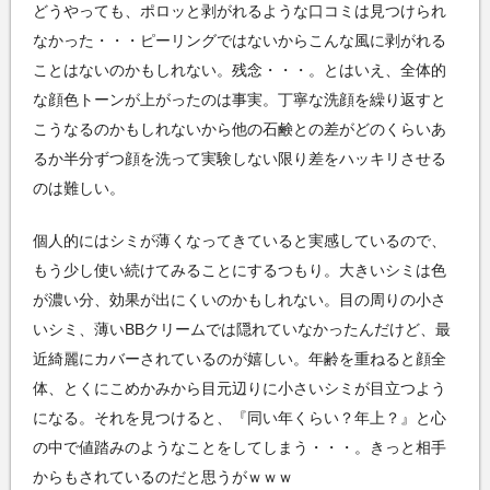
どうやっても、ポロッと剥がれるような口コミは見つけられ
なかった・・・ピーリングではないからこんな風に剥がれる
ことはないのかもしれない。残念・・・。とはいえ、全体的
な顔色トーンが上がったのは事実。丁寧な洗顔を繰り返すと
こうなるのかもしれないから他の石鹸との差がどのくらいあ
るか半分ずつ顔を洗って実験しない限り差をハッキリさせる
のは難しい。
個人的にはシミが薄くなってきていると実感しているので、
もう少し使い続けてみることにするつもり。大きいシミは色
が濃い分、効果が出にくいのかもしれない。目の周りの小さ
いシミ、薄いBBクリームでは隠れていなかったんだけど、最
近綺麗にカバーされているのが嬉しい。年齢を重ねると顔全
体、とくにこめかみから目元辺りに小さいシミが目立つよう
になる。それを見つけると、『同い年くらい？年上？』と心
の中で値踏みのようなことをしてしまう・・・。きっと相手
からもされているのだと思うがｗｗｗ