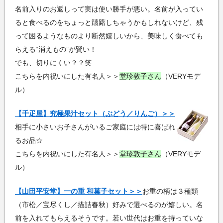
名前入りのお返しって実は使い勝手が悪い。名前が入ってい
ると食べるのをちょっと躊躇しちゃうかもしれないけど、残
って困るようなものより断然嬉しいから、美味しく食べても
らえる“消えもの”が賢い！
でも、切りにくい？？笑
こちらを内祝いにした有名人＞＞
堂珍敦子さん
（VERYモデ
ル）
【千疋屋】究極果汁セット（ぶどう／りんご）＞＞
相手に小さいお子さんがいるご家庭には特に喜ばれ
るお品☆
こちらを内祝いにした有名人＞＞
堂珍敦子さん
（VERYモデ
ル）
【山田平安堂】一の重 和菓子セット＞＞
お重の柄は３種類
（市松／宝尽くし／描詰春秋）好みで選べるのが嬉しい。名
前を入れてもらえるそうです。若い世代はお重を持っていな