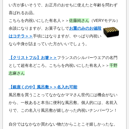
い方が多いそうで、お正月のおせちに使えたと年齢を問わず
喜ばれるお品。
こちらを内祝いにした有名人＞＞
佐藤純さん
（VERYモデル）
余談になりますが、お菓子なしで
お重のみのお値段
はコチラ＞＞
手頃にはなりますが、やっぱり内祝い
なら中身が詰まっていた方がいいでしょう。
【クリストフル】お箸＞＞
フランスのシルバーウエアの名門
として超有名どころ。こちらを内祝いにした有名人＞＞
千野
志麻さん
【銀座くのや】風呂敷＞＞名入れ可能
風呂敷を買うことってなかなかママさん世代には機会がない
から、一枚あると本当に便利な風呂敷。個人的には、名前入
りで、この名入り風呂敷が嬉しかった内祝いナンバーワン！
自分ではなかなか買わない物だからことこそ嬉しかったな。