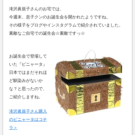
滝沢眞規子さんのお宅では、
今週末、息子クンのお誕生会を開かれたようですね。
その様子をブログやインスタグラムで紹介されていました。
素敵なご自宅での誕生会☆素敵ですっ☆
お誕生会で登場して
いた『ピニャータ』
日本ではまだそれほ
ど馴染みがないか
な？と思ったので、
ご紹介しますね。
滝沢眞規子さん購入
のピニャータはコチ
ラ＞