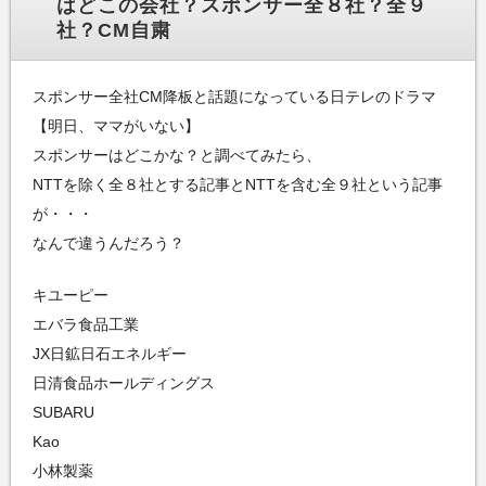
はどこの会社？スポンサー全８社？全９
社？CM自粛
スポンサー全社CM降板と話題になっている日テレのドラマ
【明日、ママがいない】
スポンサーはどこかな？と調べてみたら、
NTTを除く全８社とする記事とNTTを含む全９社という記事
が・・・
なんで違うんだろう？
キユーピー
エバラ食品工業
JX日鉱日石エネルギー
日清食品ホールディングス
SUBARU
Kao
小林製薬