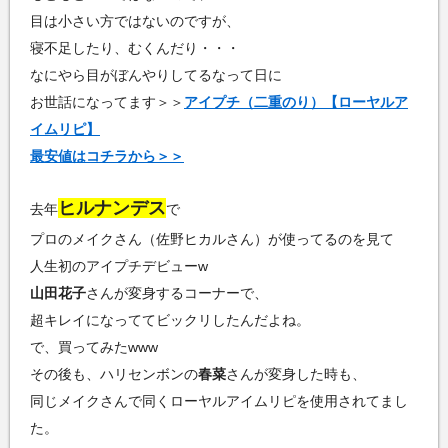
目は小さい方ではないのですが、
寝不足したり、むくんだり・・・
なにやら目がぼんやりしてるなって日に
お世話になってます＞＞
アイプチ（二重のり）【ローヤルア
イムリピ】
最安値はコチラから＞＞
ヒルナンデス
去年
で
プロのメイクさん（佐野ヒカルさん）が使ってるのを見て
人生初のアイプチデビューw
山田花子
さんが変身するコーナーで、
超キレイになっててビックリしたんだよね。
で、買ってみたwww
その後も、ハリセンボンの
春菜
さんが変身した時も、
同じメイクさんで同くローヤルアイムリピを使用されてまし
た。