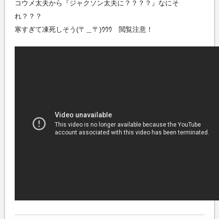
コウメ太夫から『ジャクソン太夫に？？？？』なにそ
れ？？？
寒すぎて凍死しそう(〒＿〒)ｳｳｳ 閲覧注意！