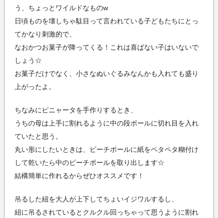
う、ちょっとワイルドなものw
日頃ものを壊しちゃ駄目って言われている子どもたちにとっ
てかなり刺激的で、
なおかつお菓子が降ってくる！これは喜ばない子はいないで
しょう☆
お菓子だけでなく、小さなぬいぐるみなんかも入れても盛り
上がったよ。
ちなみにピニャータを手作りするとき、
うちの母は上手に割れるように中の段ボールに切れ目を入れ
ていたと思う。
丸い形にしたいときは、ビーチボールに紙をペタペタ糊付け
して乾いたら中のビーチボールを取り出します☆
結構簡単に作れるからぜひオススメです！
吊るした紐を大人が上下してちょいイジワルするし、
紐に吊るされているとクルクル回っちゃって思うように割れ