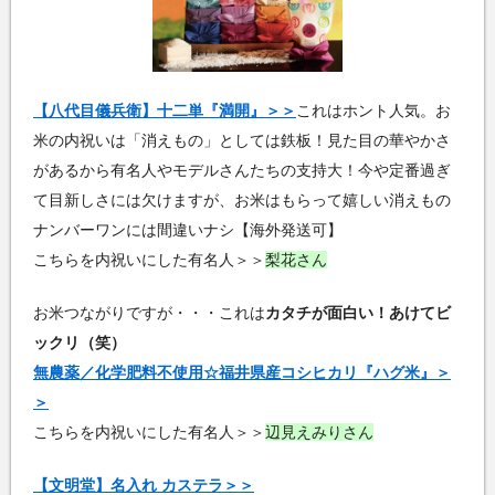
【八代目儀兵衛】十二単『満開』＞＞
これはホント人気。お
米の内祝いは「消えもの」としては鉄板！見た目の華やかさ
があるから有名人やモデルさんたちの支持大！今や定番過ぎ
て目新しさには欠けますが、お米はもらって嬉しい消えもの
ナンバーワンには間違いナシ【海外発送可】
こちらを内祝いにした有名人＞＞
梨花さん
お米つながりですが・・・これは
カタチが面白い！あけてビ
ックリ（笑）
無農薬／化学肥料不使用☆福井県産コシヒカリ『ハグ米』＞
＞
こちらを内祝いにした有名人＞＞
辺見えみりさん
【文明堂】名入れ カステラ＞＞