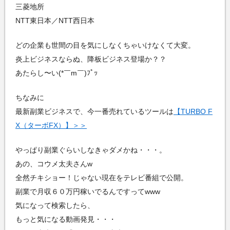
三菱地所
NTT東日本／NTT西日本
どの企業も世間の目を気にしなくちゃいけなくて大変。
炎上ビジネスならぬ、降板ビジネス登場か？？
あたらし〜い(*￣m￣)ﾌﾟｯ
ちなみに
最新副業ビジネスで、今一番売れているツールは
【TURBO F
X（ターボFX）】＞＞
やっぱり副業ぐらいしなきゃダメかね・・・。
あの、コウメ太夫さんw
全然チキショー！じゃない現在をテレビ番組で公開。
副業で月収６０万円稼いでるんですってwww
気になって検索したら、
もっと気になる動画発見・・・