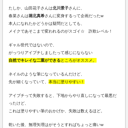
たしか、山田花子さんは
北川景子
さんに、
春菜さんは
堀北真希
さんに変身するって企画だったw
本人になれたかどうかは疑問だとしても、
メイクであそこまで変われるのがスゴイ☆ 詐欺レベル！
ギャル世代ではないので、
がっつりアイプチしましたって感じにならない
自然でキレイな二重ができる
ところがオススメ。
ネイルのような筆になっているんだけど、
先が細くなっていて、
本当に塗りやすい！
アイプチって失敗すると、下地からやり直しになって最悪だ
ったけど、
これは塗りやすい筆のおかげか、失敗は数えるほど。
乾いた後、無理矢理はがそうとすればちょっと痛いw