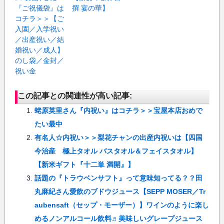
『ご祝儀袋』は
撰 宴の華】
コチラ＞＞【ご
入園／入学祝い
／出産祝い／結
婚祝い／成人】
のし袋／金封／
祝い金
この記事との関連性が高い記事:
蛯原英里さん『内祝い』はコチラ＞＞宝屋本店おめで
たい最中
有名人☆内祝い＞＞梨花チャンの出産内祝いは【四国
今治産 極上タオル バスタオル＆フェイスタオル】
【新米ギフト『十二単 満開』】
話題の『トラウベンサフト』って意味知ってる？？田
丸麻紀さん愛飲のブドウジュース【SEPP MOSER／Tr
aubensaft（セップ・モーザー）】ワインのように楽し
めるノンアルコール飲料♬美味しいグレープジュース