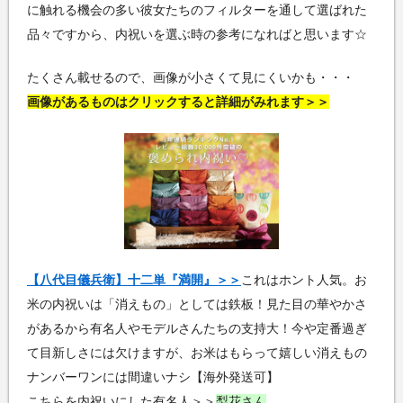
に触れる機会の多い彼女たちのフィルターを通して選ばれた
品々ですから、内祝いを選ぶ時の参考になればと思います☆
たくさん載せるので、画像が小さくて見にくいかも・・・
画像があるものはクリックすると詳細がみれます＞＞
【八代目儀兵衛】十二単『満開』＞＞
これはホント人気。お
米の内祝いは「消えもの」としては鉄板！見た目の華やかさ
があるから有名人やモデルさんたちの支持大！今や定番過ぎ
て目新しさには欠けますが、お米はもらって嬉しい消えもの
ナンバーワンには間違いナシ【海外発送可】
こちらを内祝いにした有名人＞＞
梨花さん