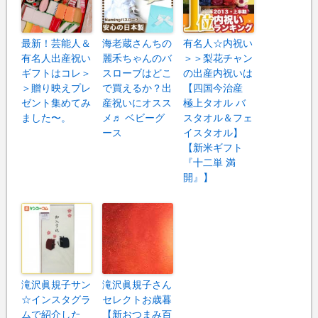
最新！芸能人＆
海老蔵さんちの
有名人☆内祝い
有名人出産祝い
麗禾ちゃんのバ
＞＞梨花チャン
ギフトはコレ＞
スローブはどこ
の出産内祝いは
＞贈り映えプレ
で買えるか？出
【四国今治産
ゼント集めてみ
産祝いにオスス
極上タオル バ
ました〜。
メ♬ ベビーグ
スタオル＆フェ
ース
イスタオル】
【新米ギフト
『十二単 満
開』】
滝沢眞規子サン
滝沢眞規子さん
☆インスタグラ
セレクトお歳暮
ムで紹介した
【新おつまみ百