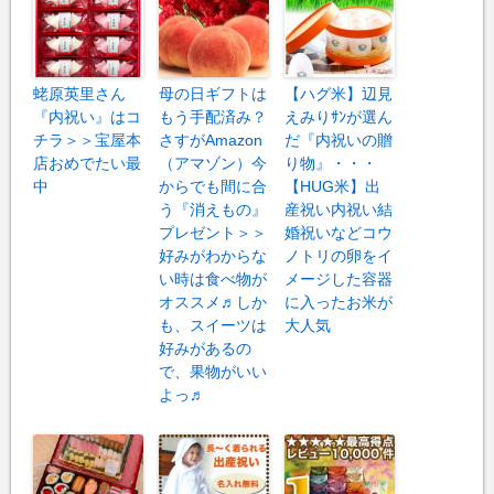
蛯原英里さん
母の日ギフトは
【ハグ米】辺見
『内祝い』はコ
もう手配済み？
えみりｻﾝが選ん
チラ＞＞宝屋本
さすがAmazon
だ『内祝いの贈
店おめでたい最
（アマゾン）今
り物』・・・
中
からでも間に合
【HUG米】出
う『消えもの』
産祝い内祝い結
プレゼント＞＞
婚祝いなどコウ
好みがわからな
ノトリの卵をイ
い時は食べ物が
メージした容器
オススメ♬しか
に入ったお米が
も、スイーツは
大人気
好みがあるの
で、果物がいい
よっ♬