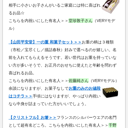
相手に小さいお子さんがいるご家庭には特に喜ばれ
るお品☆
こちらを内祝いにした有名人＞＞
堂珍敦子さん
（VERYモデ
ル）
【山田平安堂】一の重 和菓子セット＞＞
お重の柄は３種類
（市松／宝尽くし／描詰春秋）好みで選べるのが嬉しい。名
前を入れてもらえるそうです。若い世代はお重を持っていな
い方が多いそうで、お正月のおせちに使えたと年齢を問わず
喜ばれるお品。
こちらを内祝いにした有名人＞＞
佐藤純さん
（VERYモデル）
余談になりますが、お菓子なしで
お重のみのお値段
はコチラ＞＞
手頃にはなりますが、やっぱり内祝い
なら中身が詰まっていた方がいいでしょう。
【クリストフル】お箸＞＞
フランスのシルバーウエアの名門
として超有名どころ。こちらを内祝いにした有名人＞＞
千野