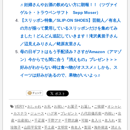
♬妊婦さんやお酒の飲めない方に朗報！！（ツヴァイ
ゲルト・トラウベンサフト Sepp Moser）
【スリッポン特集／SLIP-ON SHOES】芸能人／有名人
の方が揃って愛用しているスリッポンだけを集めてみ
ました！どんどん追記していきます！滝沢眞規子さん
／辺見えみりさん／蛯原友里さん
母の日ギフトはもう手配済み？さすがAmazon（アマゾ
ン）今からでも間に合う『消えもの』プレゼント＞＞
好みがわからない時は食べ物がオススメ♬しかも、ス
イーツは好みがあるので、果物がいいよっ♬
VERY
•
おしゃれ
•
お礼
•
お祝い
•
お菓子
•
お返し
•
ご挨拶
•
オシャレ
•
カステラ
•
ジュース
•
ハグ米
•
プレゼント
•
八代目儀兵衛
•
内祝い
•
出
産
•
出産祝い
•
千疋屋
•
千野アナ
•
千野志麻
•
可能
•
名入り
•
名入れ
•
堂
珍敦子
•
山田平安堂
•
手土産
•
文明堂
•
有名人
•
梨花
•
海外発送
•
消えも