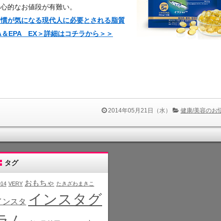
良心的なお値段が有難い。
習慣が気になる現代人に必要とされる脂質
A＆EPA EX＞詳細はコチラから＞＞
2014年05月21日（水）
健康/美容のお
タグ
おもちゃ
014
VERY
たきざわまきこ
インスタグ
インスタ
ラム