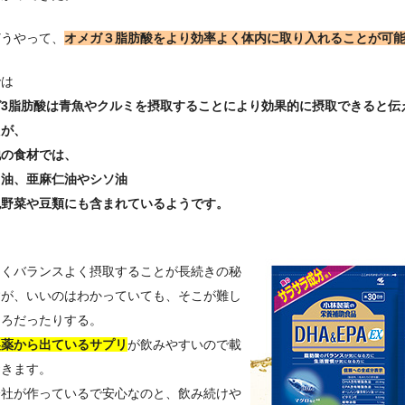
どうやって、
オメガ３脂肪酸をより効率よく体内に取り入れることが可
では
ガ3脂肪酸は青魚やクルミを摂取することにより効果的に摂取できると伝
たが、
他の食材では、
ま油、亜麻仁油やシソ油
色野菜や豆類にも含まれているようです。
なくバランスよく摂取することが長続きの秘
すが、いいのはわかっていても、そこが難し
ころだったりする。
製薬から出ているサプリ
が飲みやすいので載
おきます。
会社が作っているで安心なのと、飲み続けや