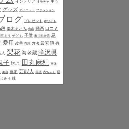
インテリア
キッ
オモチャ
グッズ
ズ
ダイエット
ファッション
ブログ
プレゼント
ホワイト
値段
動画
口コミ
優木まおみ
出産
息
子供
子ども
在庫あり
市川海老蔵
愛用
子
最安値
有
改善
方法
料理
梨花
滝沢眞
海老蔵
名人
田丸麻紀
規子
玩具
画像
芸能人
白
自宅
辺
美容
英語
赤ちゃん
靴
見えみり