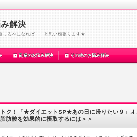
悩み解決
道しるべになれば・・と思い頑張ります★
決
副業のお悩み解決
その他のお悩み解決
水トク！「★ダイエットSP★あの日に帰りたい９」オ
脂肪酸を効果的に摂取するには＞＞