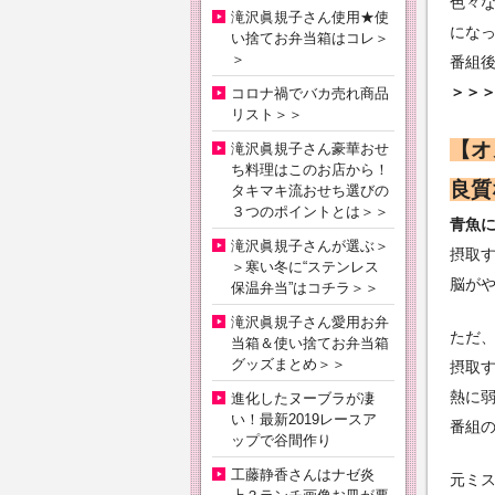
色々
滝沢眞規子さん使用★使
にな
い捨てお弁当箱はコレ＞
＞
番組
＞＞
コロナ禍でバカ売れ商品
リスト＞＞
【オ
滝沢眞規子さん豪華おせ
ち料理はこのお店から！
良質
タキマキ流おせち選びの
３つのポイントとは＞＞
青魚
滝沢眞規子さんが選ぶ＞
摂取
＞寒い冬に“ステンレス
脳が
保温弁当”はコチラ＞＞
滝沢眞規子さん愛用お弁
ただ
当箱＆使い捨てお弁当箱
グッズまとめ＞＞
摂取
熱に
進化したヌーブラが凄
い！最新2019レースア
番組
ップで谷間作り
工藤静香さんはナゼ炎
元ミ