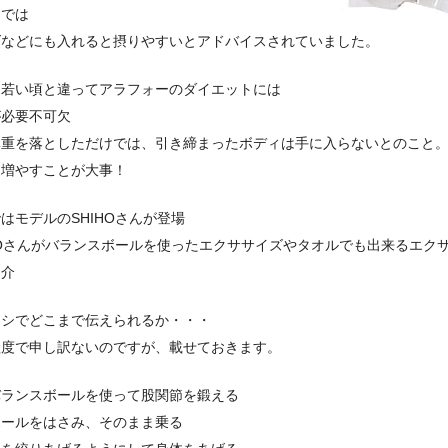
内では
ダなどにも入れると摂りやすいとアドバイスされていました。
、若い頃と違ってアラフォーのダイエットには
が必要不可欠
体重を落としただけでは、引き締まったボディは手に入らないとのこと
を増やすことが大事！
はモデルのSHIHOさんが登場
HOさんがバランスボールを使ったエクササイズやタオルでも出来るエク
紹介
ナシでどこまで伝えられるか・・・
程度で申し訳ないのですが、載せておきます。
バランスボールを使って股関節を鍛える
ボールをはさみ、そのまま乗る