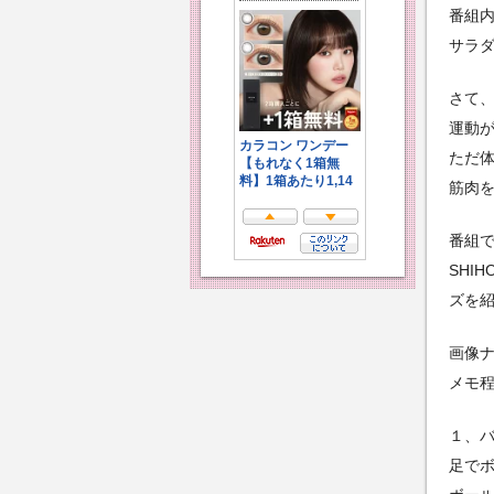
番組
サラ
さて
運動
ただ
筋肉
番組で
SHI
ズを
画像
メモ
１、
足で