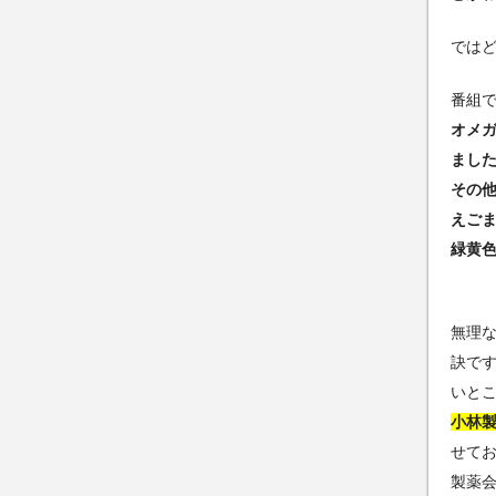
では
番組
オメ
まし
その
えご
緑黄
無理
訣で
いと
小林
せて
製薬