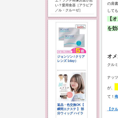
上？ランチ画像お皿が悪
の肩
い？愛用食器［アラビア
／ル・クルーゼ］
して
【オ
を効
オメ
クル
ナッ
が、
て！
【ク