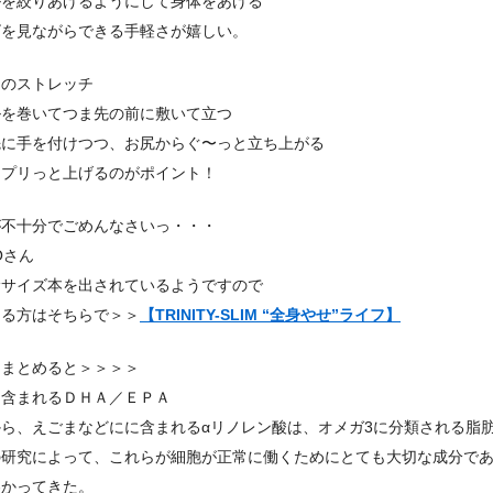
ルを絞りあげるようにして身体をあげる
ビを見ながらできる手軽さが嬉しい。
足のストレッチ
ルを巻いてつま先の前に敷いて立つ
先に手を付けつつ、お尻からぐ〜っと立ち上がる
をプリっと上げるのがポイント！
が不十分でごめんなさいっ・・・
HOさん
ササイズ本を出されているようですので
ある方はそちらで＞＞
【TRINITY-SLIM “全身やせ”ライフ】
にまとめると＞＞＞＞
に含まれるＤＨＡ／ＥＰＡ
から、えごまなどにに含まれるαリノレン酸は、オメガ3に分類される脂
の研究によって、これらが細胞が正常に働くためにとても大切な成分で
わかってきた。