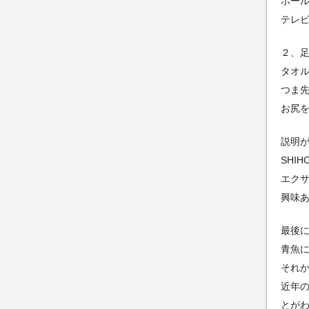
ボー
テレ
２、
タオ
つま
お尻
説明
SHI
エク
興味
最後
青魚
それ
近年
とが