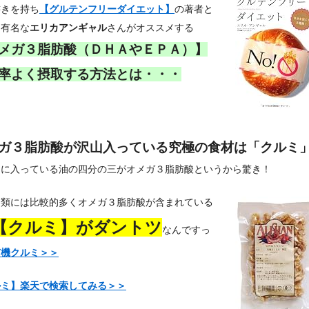
書きを持ち
【グルテンフリーダイエット】
の著者と
も有名な
エリカアンギャル
さんがオススメする
メガ３脂肪酸（ＤＨＡやＥＰＡ）】
率よく摂取する方法とは・・・
ガ３脂肪酸が沢山入っている究極の食材は「クルミ
ミに入っている油の四分の三がオメガ３脂肪酸というから驚き！
ツ類には比較的多くオメガ３脂肪酸が含まれている
【クルミ】がダントツ
なんですっ
有機クルミ＞＞
ルミ】楽天で検索してみる＞＞