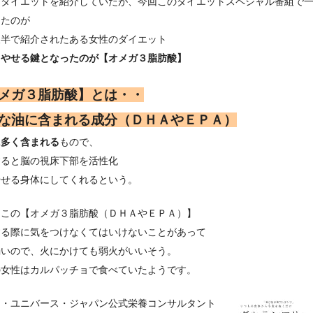
なダイエットを紹介していたが、今回このダイエットスペシャル番組で
ったのが
後半で紹介されたある女性のダイエット
＞やせる鍵となったのが【オメガ３脂肪酸】
メガ３脂肪酸】とは・・
な油に含まれる成分（ＤＨＡやＥＰＡ）
に多く含まれる
もので、
すると脳の視床下部を活性化
やせる身体にしてくれるという。
、この【オメガ３脂肪酸（ＤＨＡやＥＰＡ）】
する際に気をつけなくてはいけないことがあって
弱いので、火にかけても弱火がいいそう。
の女性はカルパッチョで食べていたようです。
ス・ユニバース・ジャパン公式栄養コンサルタント