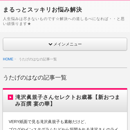
まるっとスッキリお悩み解決
人生悩みは尽きないものです☆解決への道しるべになれば・・と思
い頑張ります★
メインメニュー
HOME
うたげのはなの記事一覧
うたげのはなの記事一覧
滝沢眞規子さんセレクトお歳暮【新おつま
み百撰 宴の華】
VERY紙面で見る滝沢眞規子も素敵だけど、
ブログやインスタグラムなどから垣間みれる滝沢さんのライ