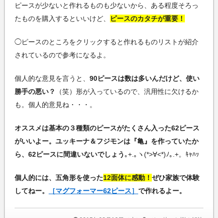
ピースが少ないと作れるものも少ないから、ある程度そろっ
たものを購入するといいけど、
ピースのカタチが重要！
◯ピースのところをクリックすると作れるものリストが紹介
されているので参考になるよ。
個人的な意見を言うと、
90ピースは数は多いんだけど、使い
勝手の悪い？
（笑）形が入っているので、汎用性に欠けるか
も。個人的意見ね・・・。
オススメは基本の３種類のピースがたくさん入った62ピース
がいいよー。ユッキーナ＆フジモンは『亀』を作っていたか
ら、62ピースに間違いないでしょう
｡+.｡ヽ(*>∀<*)ﾉ｡.+。ｷｬﾊｯ
個人的には、五角形を使った
12面体に感動！
ぜひ家族で体験
してねー。
［マグフォーマー62ピース］
で作れるよー。