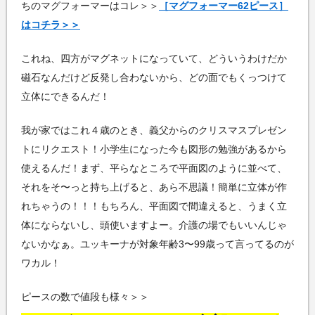
ちのマグフォーマーはコレ＞＞
［マグフォーマー62ピース］
はコチラ＞＞
これね、四方がマグネットになっていて、どういうわけだか
磁石なんだけど反発し合わないから、どの面でもくっつけて
立体にできるんだ！
我が家ではこれ４歳のとき、義父からのクリスマスプレゼン
トにリクエスト！小学生になった今も図形の勉強があるから
使えるんだ！まず、平らなところで平面図のように並べて、
それをそ〜っと持ち上げると、あら不思議！簡単に立体が作
れちゃうの！！！もちろん、平面図で間違えると、うまく立
体にならないし、頭使いますよー。介護の場でもいいんじゃ
ないかなぁ。ユッキーナが対象年齢3〜99歳って言ってるのが
ワカル！
ピースの数で値段も様々＞＞