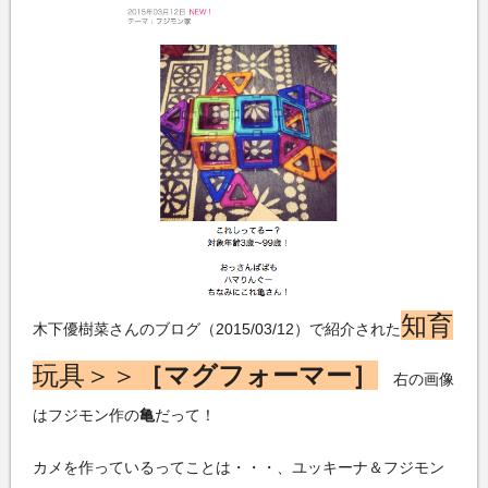
知育
木下優樹菜さんのブログ（2015/03/12）で紹介された
玩具＞＞
［マグフォーマー］
右の画像
はフジモン作の
亀
だって！
カメを作っているってことは・・・、ユッキーナ＆フジモン