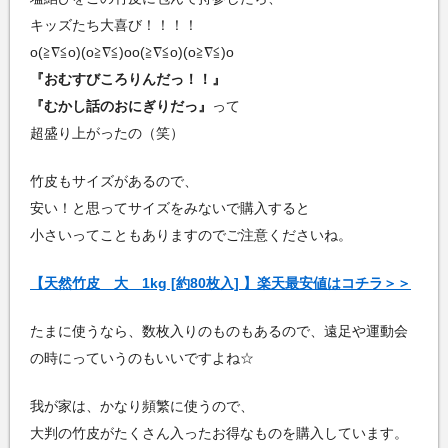
キッズたち大喜び！！！！
o(≧∇≦o)(o≧∇≦)oo(≧∇≦o)(o≧∇≦)o
『おむすびころりんだっ！！』
『むかし話のおにぎりだっ』
って
超盛り上がったの（笑）
竹皮もサイズがあるので、
安い！と思ってサイズをみないで購入すると
小さいってこともありますのでご注意くださいね。
【天然竹皮 大 1kg [約80枚入] 】楽天最安値はコチラ＞＞
たまに使うなら、数枚入りのものもあるので、遠足や運動会
の時にっていうのもいいですよね☆
我が家は、かなり頻繁に使うので、
大判の竹皮がたくさん入ったお得なものを購入しています。