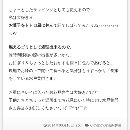
ちょっとしたラッピングとしても使えるので、
私は大好き♬
お菓子をトトロ風に包んで
紐でしばってみたりねっっっっっ
っW
燃えるゴミとして処理出来るので、
長時間移動の際の出番が多いかな。
おにぎり＆ちょっとしたおかずを個々に包んであげると、
現地でお膝の上で開いて食べると気分はもうすっかり『長旅
をしている水戸黄門さま』
お重にキレイに入ったお花見弁当は大好きだけど、
子供たちとちょっと近所までお花見にいく時にぜひ水戸黄門
さま弁当をお試しくださいな ♪(ﾟ▽^*)ﾉ⌒☆
2014年03月18日（火）
その他のお悩み解決