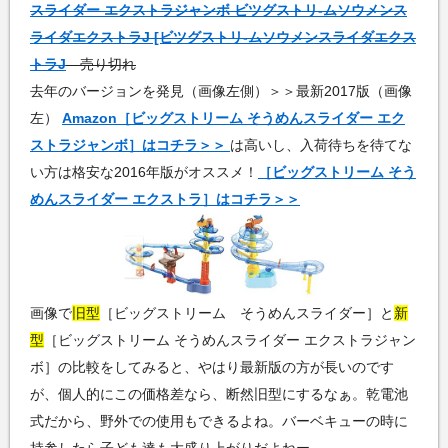
スライダー エクストラジャンボ ビツグストリ-ムソウメンス
ライダエクストラJ [ビツグストリ-ムソウメンスライダエクス
トラJ
売り切れ
去年のバージョンを発見（画像左側）＞＞最新2017版（画像
左）
Amazon［ビッグストリーム そうめんスライダー エク
ストラジャンボ］はコチラ＞＞
は高いし、入荷待ちを待てな
い方は格安な2016年版がオススメ！
［ビッグストリーム そう
めんスライダー エクストラ］はコチラ＞＞
画像で
旧型
［ビッグストリーム そうめんスライダー］と
新
型
［ビッグストリーム そうめんスライダー エクストラジャン
ボ］の比較をしてみると、やはり最新版の方が長いのです
が、個人的にこの価格差なら、断然旧型にするなぁ。乾電池
式だから、野外での使用もできるよね。バーベキューの時に