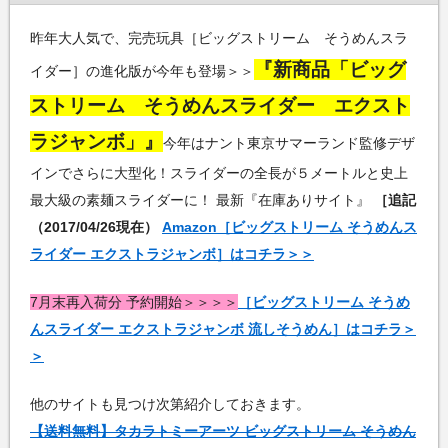
昨年大人気で、完売玩具［ビッグストリーム そうめんスラ
『新商品「ビッグ
イダー］の進化版が今年も登場＞＞
ストリーム そうめんスライダー エクスト
ラジャンボ」』
今年はナント東京サマーランド監修デザ
インでさらに大型化！スライダーの全長が５メートルと史上
最大級の素麺スライダーに！ 最新『在庫ありサイト』
［追記
（2017/04/26現在）
Amazon［ビッグストリーム そうめんス
ライダー エクストラジャンボ］はコチラ＞＞
7月末再入荷分 予約開始＞＞＞＞
［ビッグストリーム そうめ
んスライダー エクストラジャンボ 流しそうめん］はコチラ＞
＞
他のサイトも見つけ次第紹介しておきます。
【送料無料】タカラトミーアーツ ビッグストリーム そうめん