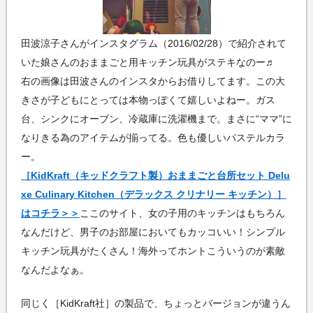
田波涼子さんがインスタグラム（2016/02/28）で紹介されて
いた娘さんのおままごと用キッチン玩具がステキなのー♬
右の画像は田波さんのインスタからお借りしてます。この大
きさが子どもにとっては本物っぽくて嬉しいよねー。ガス
台、シンクにオーブン、冷蔵庫に洗濯機まで。まさに“ママ”に
なりきる為のアイテムが揃ってる。色も優しいパステルカラ
ー。
［KidKraft（キッドクラフト製）おままごと台所セット Delu
xe Culinary Kitchen（デラックス クリナリー キッチン）］
はコチラ＞＞
ここのサイト、女の子用のキッチンはもちろん
なんだけど、男子のお部屋においてもカッコいい！シンプル
キッチン玩具がたくさん！海外ってホントこういうのが素敵
なんだよなぁ。
同じく［KidKraft社］の製品で、ちょっとバージョンが違うん