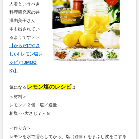
人者というべき
料理研究家の井
澤由美子さん
本も出されてい
るようです＞＞
【からだにやさ
しい! レモン塩レ
シピ (TJMOO
K)】
レモン塩のレシピ
気になる
は
＜材料＞
レモン／２個 塩／適量
粗塩･･･大さじ７～８
＜作り方＞
レモンを水で濡らしてから、塩（適量）をまぶし皮をこする