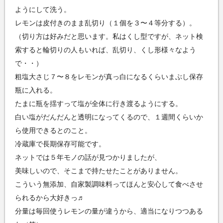
ようにして洗う。
レモンは皮付きのまま乱切り（１個を３〜４等分する）。
（切り方は好みだと思います。私はくし型ですが、ネット検
索すると輪切りの人もいれば、乱切り、くし形様々なよう
で・・）
粗塩大さじ７〜８をレモンが真っ白になるくらいまぶし保存
瓶に入れる。
たまに瓶を揺すって塩が全体に行き渡るようにする。
白い塩がだんだんと透明になってくるので、１週間くらいか
ら使用できるとのこと。
冷蔵庫で長期保存可能です。
ネットでは５年モノの話が見つかりましたが、
美味しいので、そこまで持たせたことがありません。
こういう無添加、自家製調味料ってほんと安心して食べさせ
られるから大好きっ♬
分量は毎回使うレモンの量が違うから、適当になりつつある