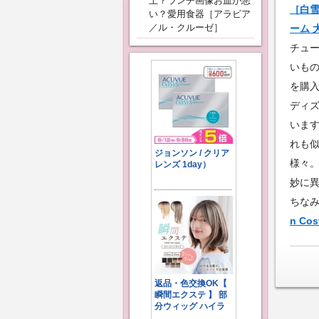
上？ランチ画像お皿が悪
［白雪
い？愛用食器［アラビア
／ル・クルーゼ］
ーム 
チュ
いも
を購
ディ
いま
れも
様々
妙に
ちな
n C