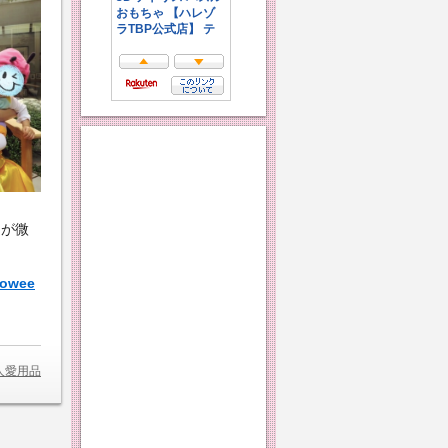
ンが微
owee
人愛用品