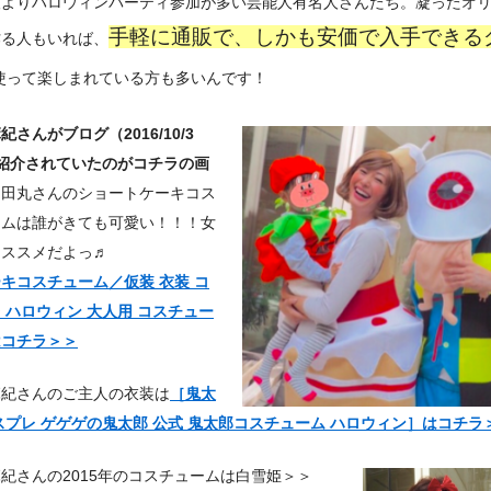
人よりハロウィンパーティ参加が多い芸能人有名人さんたち。凝ったオ
手軽に通販で、しかも安価で入手できる
作る人もいれば、
使って楽しまれている方も多いんです！
紀さんがブログ（2016/10/3
紹介されていたのがコチラの画
＞
田丸さんのショートケーキコス
ームは誰がきても可愛い！！！女
オススメだよっ♬
キコスチューム／仮装 衣装 コ
 ハロウィン 大人用 コスチュー
はコチラ＞＞
麻紀さんのご主人の衣装は
［鬼太
スプレ ゲゲゲの鬼太郎 公式 鬼太郎コスチューム ハロウィン］はコチラ
紀さんの2015年のコスチュームは白雪姫＞＞