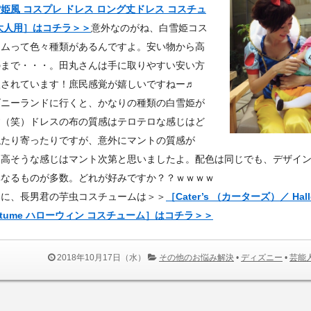
姫風 コスプレ ドレス ロング丈ドレス コスチュ
大人用］はコチラ＞＞
意外なのがね、白雪姫コス
ームって色々種類があるんですよ。安い物から高
のまで・・・。田丸さんは手に取りやすい安い方
入されています！庶民感覚が嬉しいですねー♬
ズニーランドに行くと、かなりの種類の白雪姫が
す（笑）ドレスの布の質感はテロテロな感じはど
似たり寄ったりですが、意外にマントの質感が
。高そうな感じはマント次第と思いましたよ。配色は同じでも、デザイ
異なるものが多数。どれが好みですか？？ｗｗｗｗ
みに、長男君の芋虫コスチュームは＞＞
［Cater’s （カーターズ）／ Hall
ostume ハローウィン コスチューム］はコチラ＞＞
2018年10月17日（水）
その他のお悩み解決
•
ディズニー
•
芸能