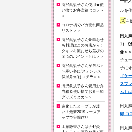
一般
滝沢眞規子さん使用★使
い捨てお弁当箱はコレ＞
ルを
＞
ズ
を
コロナ禍でバカ売れ商品
リスト＞＞
田丸麻
滝沢眞規子さん豪華おせ
1）で
ち料理はこのお店から！
タキマキ流おせち選びの
像＞
３つのポイントとは＞＞
チュ
滝沢眞規子さんが選ぶ＞
子に
＞寒い冬に“ステンレス
［ケー
保温弁当”はコチラ＞＞
スプレ
滝沢眞規子さん愛用お弁
当箱＆使い捨てお弁当箱
ム］
グッズまとめ＞＞
田丸
進化したヌーブラが凄
い！最新2019レースア
郎 コ
ップで谷間作り
工藤静香さんはナゼ炎
田丸麻