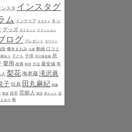
インスタグ
インスタ
ラム
インテリア
キッ
オモチャ
グッズ
ズ
ダイエット
ファッション
ブログ
プレゼント
ホワイト
値段
動画
口コミ
優木まおみ
出産
息
子供
子ども
在庫あり
市川海老蔵
愛用
子
最安値
有
改善
方法
料理
梨花
滝沢眞
海老蔵
名人
田丸麻紀
規子
玩具
画像
芸能人
白
自宅
辺
美容
英語
赤ちゃん
靴
見えみり