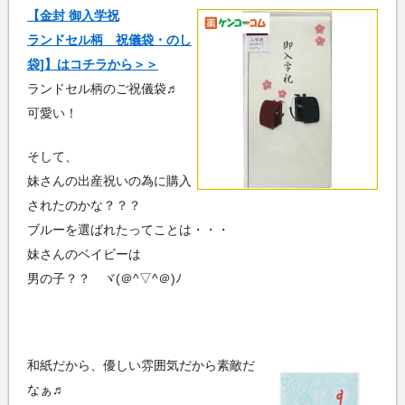
【金封 御入学祝
ランドセル柄 祝儀袋・のし
袋]】はコチラから＞＞
ランドセル柄のご祝儀袋♬
可愛い！
そして、
妹さんの出産祝いの為に購入
されたのかな？？？
ブルーを選ばれたってことは・・・
妹さんのベイビーは
男の子？？ ヾ(＠^▽^＠)ﾉ
和紙だから、優しい雰囲気だから素敵だ
なぁ♬