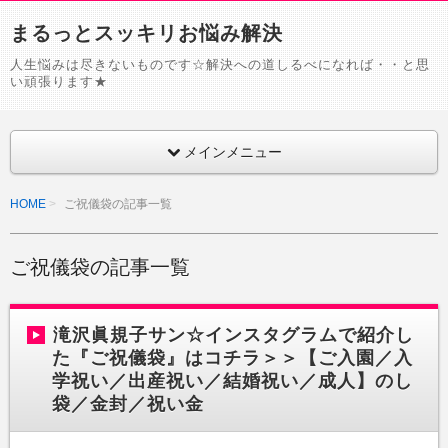
まるっとスッキリお悩み解決
人生悩みは尽きないものです☆解決への道しるべになれば・・と思
い頑張ります★
メインメニュー
HOME
ご祝儀袋の記事一覧
ご祝儀袋の記事一覧
滝沢眞規子サン☆インスタグラムで紹介し
た『ご祝儀袋』はコチラ＞＞【ご入園／入
学祝い／出産祝い／結婚祝い／成人】のし
袋／金封／祝い金