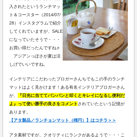
入されたというランチマッ
ト＆コースター（2014/07/
28）インスタグラムで紹介
してくれていますが、SALE
になっていたそうで・・・
お買い得だったんですね♬
アジアンっぽさが夏は涼
しげでいいですね。
インテリアにこだわったブロガーさんちでもこの手のランチ
マットはよく見かけます！ある有名インテリアブロガーさん
が、
『日光に当ててパンパンと叩くとキレイになるし便利だ
よ』って使い勝手の良さをコメント
されていたという記憶が
あります。
【アタ製品／ランチョンマット（楕円）】はコチラ＞＞
アタ素材ですが、クオリティにランクがあるようで・・・こ