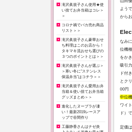
山田
滝沢眞規子さん使用★使
よう
い捨てお弁当箱はコレ＞
＞
から
コロナ禍でバカ売れ商品
リスト＞＞
Ele
滝沢眞規子さん豪華おせ
なみ
ち料理はこのお店から！
位機
タキマキ流おせち選びの
３つのポイントとは＞＞
をか
吸引
滝沢眞規子さんが選ぶ＞
＞寒い冬に“ステンレス
ド付
保温弁当”はコチラ＞＞
とクリ
滝沢眞規子さん愛用お弁
00円
当箱＆使い捨てお弁当箱
中位機
グッズまとめ＞＞
ワイト。
進化したヌーブラが凄
い！最新2019レースア
ド）で
ップで谷間作り
工藤静香さんはナゼ炎
定価は