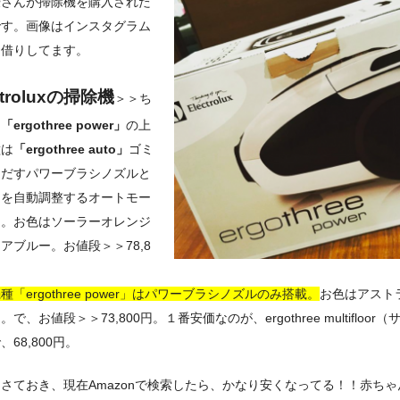
優さんが掃除機を購入された
です。画像はインスタグラム
お借りしてます。
ctroluxの掃除機
＞＞ち
に
「ergothree power」
の上
種は
「ergothree auto」
ゴミ
きだすパワーブラシノズルと
力を自動調整するオートモー
き。お色はソーラーオレンジ
アブルー。お値段＞＞78,8
種「ergothree power」はパワーブラシノズルのみ搭載。
お色はアスト
で、お値段＞＞73,800円。１番安価なのが、ergothree multifloor（
、68,800円。
さておき、現在Amazonで検索したら、かなり安くなってる！！赤ちゃ