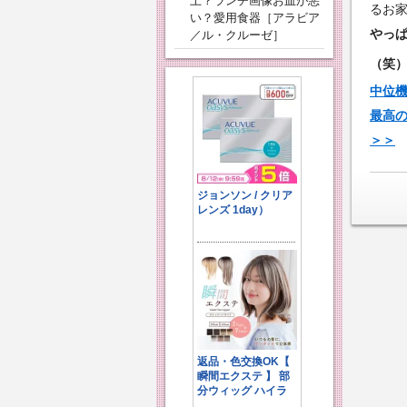
上？ランチ画像お皿が悪
るお
い？愛用食器［アラビア
やっ
／ル・クルーゼ］
（笑
中位機
最高の
＞＞