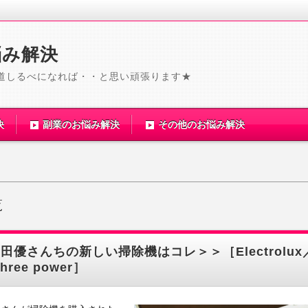
悩み解決
道しるべになれば・・と思い頑張ります★
決
副業のお悩み解決
その他のお悩み解決
覧
田優さんちの新しい掃除機はコレ＞＞［Electrolux／
three power］