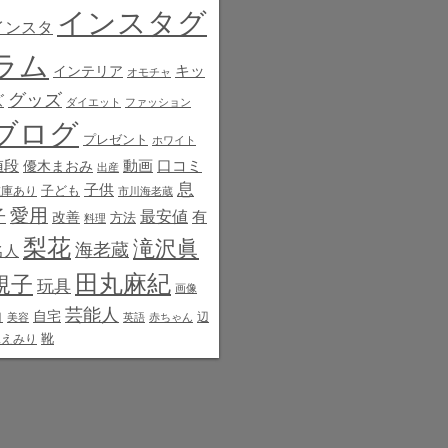
インスタグ
インスタ
ラム
インテリア
キッ
オモチャ
グッズ
ズ
ダイエット
ファッション
ブログ
プレゼント
ホワイト
値段
動画
口コミ
優木まおみ
出産
息
子供
子ども
在庫あり
市川海老蔵
愛用
子
最安値
有
改善
方法
料理
梨花
滝沢眞
海老蔵
名人
田丸麻紀
規子
玩具
画像
芸能人
白
自宅
辺
美容
英語
赤ちゃん
靴
見えみり