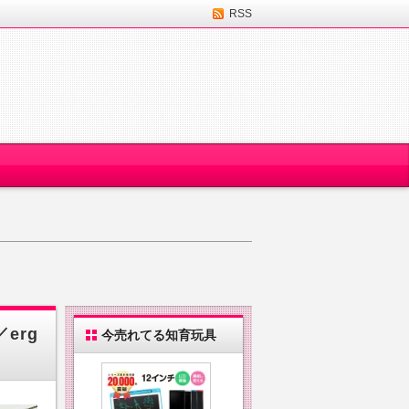
RSS
erg
今売れてる知育玩具