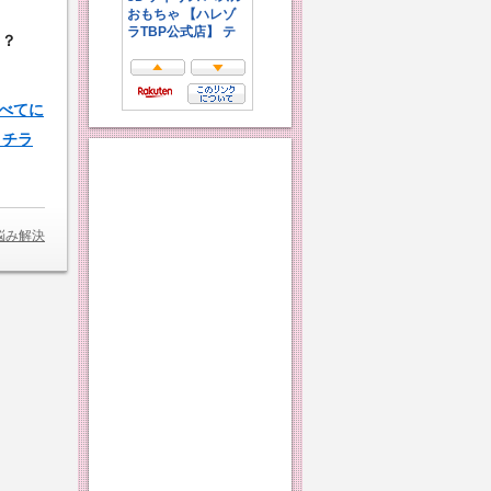
？？
すべてに
コチラ
悩み解決