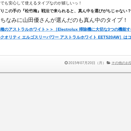
家でも安心して使えるタイプなのが嬉しいっ！
ぱりこの手の『松竹梅』戦法で来られると、真ん中を選びがちじゃない
ちなみに山田優さんが選んだのも真ん中のタイプ！
）
種のアストラルホワイト＞＞［Electrolux 掃除機に大切な3つの機能
クオリティ エルゴスリーパワー アストラルホワイト EET520AW］は
2015年07月20日（月）
その他のお