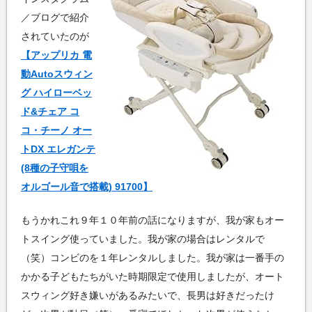
／ブログで紹介
されていたのが
【アップリカ 電
動Autoスウィン
グ ハイローベッ
ド&チェア コ
コ・チーノ オー
トDX エレガンテ
(8種の子守唄を
オルゴール音で搭載) 91700】
もうかれこれ９年１０年前の話になりますが、我が家もオー
トスイング使っていました。我が家の場合はレンタルで
（笑）コンビのを１年レンタルしました。我が家は一番手の
かかる子どもたちがいた時期限定で使用しましたが、オート
スウィング好き嫌いがあるみたいで、長男は好きだったけ