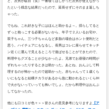
ど、次男が駄目（笑）一番寝てほしかった次男が使えなかっ
たという残念な結果だったので、延長せずにそのまま返しち
ゃった。
でもね、これ好きな子にはほんと助かるよ～。揺らしてると
ずっと抱っこする必要がないから、年子で２人いるお宅や、
双子ちゃん、三つ子ちゃんなど多胎の場合はホント便利だと
思う。ハイチェアにもなるし、長男はコレに座らせてキッチ
ン近くに運んで見えるところで遊ばせることができたので、
料理中もグズることが少なかったよ。兄弟でお昼寝の時間が
ずれちゃったりするときは助かった。あとね、おんぶして料
理するのが怖かったので超助かった。赤ちゃんって１歳くら
いにもなると結構チカラがあるから急に動かれるといくらIH
で火がないっていっても怖いでしょ。だから料理中はおんぶ
してなかったの。
他にも口コミが色々＞＞皆さんの意見参考になりますよ
【ア