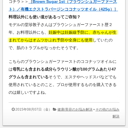
コチラ＞＞
［Brown Sugar 1st（ブラウンシュガーファース
ト）／有機エクストラバージンココナッツオイル（425g）］
料理以外にも使い道があるってご存知？
モデルの堂珍敦子さんはブラウンシュガーファースト歴２
年。お料理以外にも、
妊娠中は妊娠線予防に、赤ちゃんが生
まれてからはオムツかぶれ予防や全身にも使用
していたの
で、肌のトラブルがなっかたそうです。
こちらのブラウンシュガーファーストのココナッツオイルに
は
母乳にも含まれる成分らラウリン酸が100グラムあたり47
グラムも含まれている
そうで、エステやヘッドスパなどでも
使用されているとのこと。プロが使用するものを購入できる
のは嬉しいですよね。
2015年08月07日（金）
健康/美容のお悩み解決
•
その他のお悩み
解決