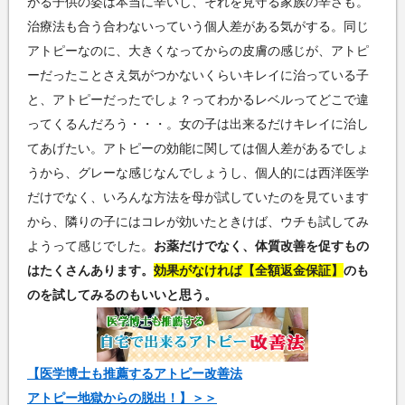
がる子供の姿は本当に辛いし、それを見守る家族の辛さも。
治療法も合う合わないっていう個人差がある気がする。同じ
アトピーなのに、大きくなってからの皮膚の感じが、アトピ
ーだったことさえ気がつかないくらいキレイに治っている子
と、アトピーだったでしょ？ってわかるレベルってどこで違
ってくるんだろう・・・。女の子は出来るだけキレイに治し
てあげたい。アトピーの効能に関しては個人差があるでしょ
うから、グレーな感じなんでしょうし、個人的には西洋医学
だけでなく、いろんな方法を母が試していたのを見ています
から、隣りの子にはコレが効いたときけば、ウチも試してみ
ようって感じでした。
お薬だけでなく、体質改善を促すもの
はたくさんあります。
効果がなければ【全額返金保証】
のも
のを試してみるのもいいと思う。
【医学博士も推薦するアトピー改善法
アトピー地獄からの脱出！】＞＞