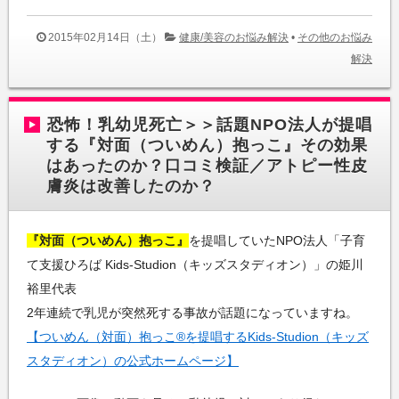
2015年02月14日（土）
健康/美容のお悩み解決
•
その他のお悩み
解決
恐怖！乳幼児死亡＞＞話題NPO法人が提唱
する『対面（ついめん）抱っこ』その効果
はあったのか？口コミ検証／アトピー性皮
膚炎は改善したのか？
『対面（ついめん）抱っこ』
を提唱していたNPO法人「子育
て支援ひろば Kids-Studion（キッズスタディオン）」の姫川
裕里代表
2年連続で乳児が突然死する事故が話題になっていますね。
【ついめん（対面）抱っこ®を提唱するKids-Studion（キッズ
スタディオン）の公式ホームページ】