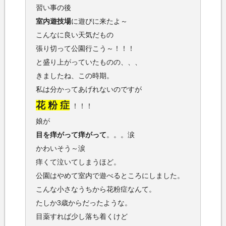
習い事の後
室内遊技場
に遊びに来たよ～
こんなに良い天気だもの
張り切って公園行こう～！！！
と盛り上がっていたものの、、、
きましたね、この時期。
私は分かってあげれないのですが
花 粉 症
！！！
娘が
目を痒がって痒がって
。。。涙
かわいそう～涙
痒くて泣いてしまうほど。
公園はやめて室内で遊べるところにしました。
こんな小さなうちから花粉症なんて。
たしか3歳からだったような。
目薬すれば少し落ち着くけど