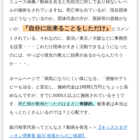
ニュース画像／動画を見ると乳幼児に対してあり得ないレベ
ルの施術をされていますね。死亡例も出ているが、現在団体
はどうなっているのか。団体代表の方が、医師等の資格がな
『自分に出来ることをしただけ』
いが、
とコメン
トされている。それなのに、新潟／東京／大阪などに事務所
を設置・・・これだけ団体が大きく活動できるようになった
のには、やっぱり彼女の教えに効果があるからなんだろう
か・・・。
ホームページで「病気になりにくい体になる」「便秘やアト
ピーも治る」と宣伝し、施術代金は1時間1万円とちょっと高
めなんですが、すでに6000人以上に施術されているそうで
す。
死亡例が数例だったのはまさに
奇跡的。
被害者は本当は
もっとたくさんいるのでは？と心配です。
姫川裕里代表ってどんな人？動画を発見＞＞
【キッズスタデ
ィオン理事長 姫川 裕里からのご挨拶】