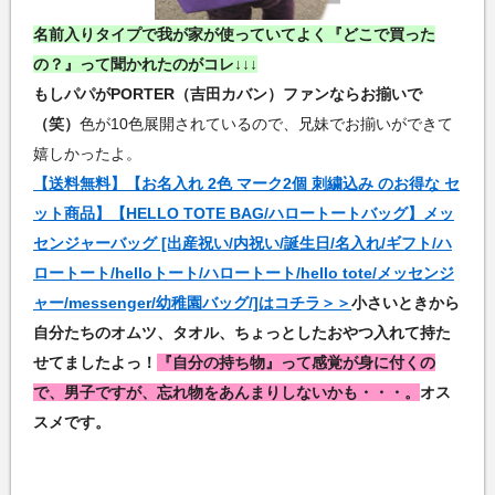
名前入りタイプで我が家が使っていてよく『どこで買った
の？』って聞かれたのがコレ↓↓↓
もしパパがPORTER（吉田カバン）ファンならお揃いで
（笑）
色が10色展開されているので、兄妹でお揃いができて
嬉しかったよ。
【送料無料】【お名入れ 2色 マーク2個 刺繍込み のお得な セ
ット商品】【HELLO TOTE BAG/ハロートートバッグ】メッ
センジャーバッグ [出産祝い/内祝い/誕生日/名入れ/ギフト/ハ
ロートート/helloトート/ハロートート/hello tote/メッセンジ
ャー/messenger/幼稚園バッグ/]はコチラ＞＞
小さいときから
自分たちのオムツ、タオル、ちょっとしたおやつ入れて持た
せてましたよっ！
『自分の持ち物』って感覚が身に付くの
で、男子ですが、忘れ物をあんまりしないかも・・・。
オス
スメです。