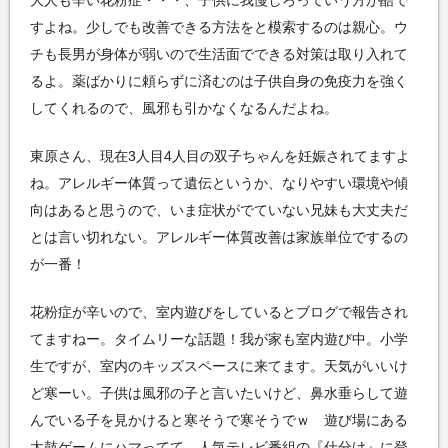
すよね。少しでも改善できる方法をと模索するのは親心。ウ
チも長男が身体が弱いので生活面でできる対策は取り入れて
るよ。薬ばかりに頼らずに済むのは子供自身の免疫力を強く
してくれるので、風邪も引かなくなるんだよね。
東原さん、現在3人目4人目の双子ちゃんを妊娠されてますよ
ね。アレルギー体質って遺伝というか、なりやすい環境や傾
向はあると思うので、いま症状がでていない兄妹も大丈夫だ
とは言い切れない。アレルギー体質改善は家族単位でするの
が一番！
花粉症が辛いので、室内遊びをしているとブログで報告され
てますねー。タイムリーな話題！我が家も室内遊び中。小学
生ですが、室内のキッズスペースに来てます。天気がいいけ
ど寒ーい。子供は風邪の子と言いたいけど、鼻水垂らして遊
んでいる子を見かけると寒そうで寒そうでｗ 遊び場にある
太鼓ゲームにハマってて、人気テレビ番組の『仕分け』に登