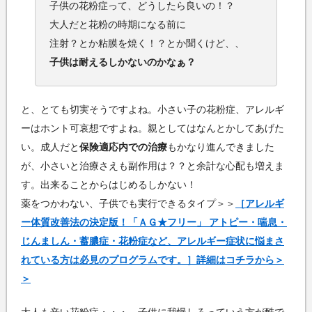
子供の花粉症って、どうしたら良いの！？
大人だと花粉の時期になる前に
注射？とか粘膜を焼く！？とか聞くけど、、
子供は耐えるしかないのかなぁ？
と、とても切実そうですよね。小さい子の花粉症、アレルギ
ーはホント可哀想ですよね。親としてはなんとかしてあげた
い。成人だと
保険適応内での治療
もかなり進んできました
が、小さいと治療さえも副作用は？？と余計な心配も増えま
す。出来ることからはじめるしかない！
薬をつかわない、子供でも実行できるタイプ＞＞
［アレルギ
ー体質改善法の決定版！「ＡＧ★フリー」 アトピー・喘息・
じんましん・蓄膿症・花粉症など、アレルギー症状に悩まさ
れている方は必見のプログラムです。］詳細はコチラから＞
＞
大人も辛い花粉症・・・、子供に我慢しろっていう方が酷で