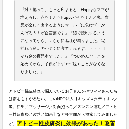
『対面抱っこ、もっと広まると、Happyなママが
増えるし、赤ちゃんもHappyかんちゃんと私。育
児が楽しく出来るように☆エルゴに負けず！が
んばろう！が合言葉です』『縦で授乳するよう
になってから、明らかに嘔吐が減りました。縦
揺れも良いのかすぐに寝てくれます。・・・目
から鱗の育児本でした。』『ついめんだっこを
始めてから、子供がぐずぐず泣くことがなくな
りました。』
アトピー性皮膚炎で悩んでいるお子さんを持つママさんたち
は藁をもすがる思い。このNPO法人【キッズスタディオン／
姫川裕里／マッサージ／対面抱っこ／ズンズン運動／アトピ
ー性皮膚炎／改善／効果】など多方面から検索してみました
アトピー性皮膚炎に効果があった！改善
が、