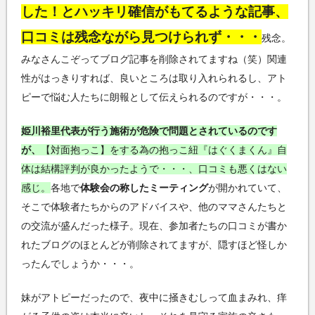
した！とハッキリ確信がもてるような記事、
口コミは残念ながら見つけられず・・・
残念。
みなさんこぞってブログ記事を削除されてますね（笑）関連
性がはっきりすれば、良いところは取り入れられるし、アト
ピーで悩む人たちに朗報として伝えられるのですが・・・。
姫川裕里代表が行う施術が危険で問題とされているのです
が、
【対面抱っこ】をする為の抱っこ紐『はぐくまくん』自
体は結構評判が良かったようで・・・、口コミも悪くはない
感じ。
各地で
体験会の称したミーティング
が開かれていて、
そこで体験者たちからのアドバイスや、他のママさんたちと
の交流が盛んだった様子。現在、参加者たちの口コミが書か
れたブログのほとんどが削除されてますが、隠すほど怪しか
ったんでしょうか・・・。
妹がアトピーだったので、夜中に掻きむしって血まみれ、痒