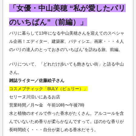
「女優・中山美穂 “私が愛したパリ
のいちばん”（前編）」
パリに暮らして13年になる中山美穂さんを迎えてのスペシャ
ル企画！エディター、建築家、パティシエ、画家・・・４人
のパリの達人のとっておきの“いちばん”を訪ねる旅、前編。
パリについて、「どれだけ歩いても飽きない街」と語る中山
さん。
雑誌ライター／佐藤絵子さん
コスメブティック「BULY（ビュリー）」
セリーヌ川沿いにあるお店
営業時間／月〜金 午前10時〜午後7時
水と植物のオイルで作った香水がたくさん。アルコールを含
んでいないため香りが柔らかなんですって。ほのかな香りが
長時間続く・・・自分が楽しめる香水だそう。