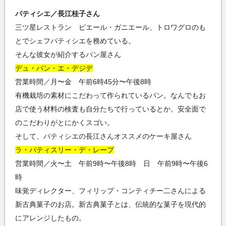
パティシエ／長江桂子さん
三ツ星レストラン ピエール・ガニエール、トロワグロのも
とでシェフパティシエを務めている。
そんな彼女が紹介するパン屋さん
デュ・パン・エ・デジデ
営業時間／月〜金 午前6時45分〜午後8時
有機栽培の素材にこだわって作られているパン。なんでもお
店で使う材料の検査も自分たちで行っているとか。安全面で
のこだわりがとにかくスゴい。
そして、パティシエの長江さんオススメのケーキ屋さん
ラ・パティスリー・デ・レープ
営業時間／火〜土 午前9時〜午後8時 日 午前9時〜午後6
時
味覚ディレクター、フィリップ・コンティチー二さんによる
新古典菓子のお店。新古典菓子とは、伝統的な菓子を現代的
にアレンジしたもの。