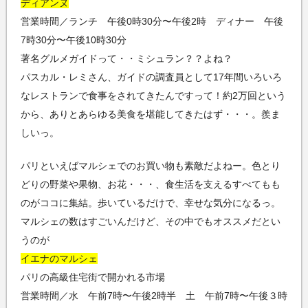
ディアンヌ
営業時間／ランチ 午後0時30分〜午後2時 ディナー 午後
7時30分〜午後10時30分
著名グルメガイドって・・ミシュラン？？よね？
パスカル・レミさん、ガイドの調査員として17年間いろいろ
なレストランで食事をされてきたんですって！約2万回という
から、ありとあらゆる美食を堪能してきたはず・・・。羨ま
しいっ。
パリといえばマルシェでのお買い物も素敵だよねー。色とり
どりの野菜や果物、お花・・・、食生活を支えるすべてもも
のがココに集結。歩いているだけで、幸せな気分になるっ。
マルシェの数はすごいんだけど、その中でもオススメだとい
うのが
イエナのマルシェ
パリの高級住宅街で開かれる市場
営業時間／水 午前7時〜午後2時半 土 午前7時〜午後３時