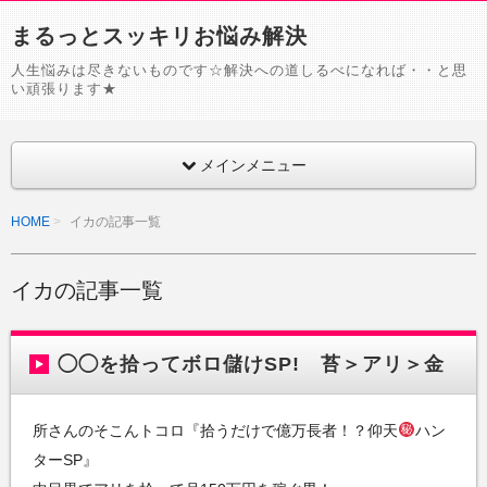
まるっとスッキリお悩み解決
人生悩みは尽きないものです☆解決への道しるべになれば・・と思
い頑張ります★
メインメニュー
HOME
イカの記事一覧
イカの記事一覧
◯◯を拾ってボロ儲けSP! 苔＞アリ＞金
所さんのそこんトコロ『拾うだけで億万長者！？仰天
ハン
ターSP』