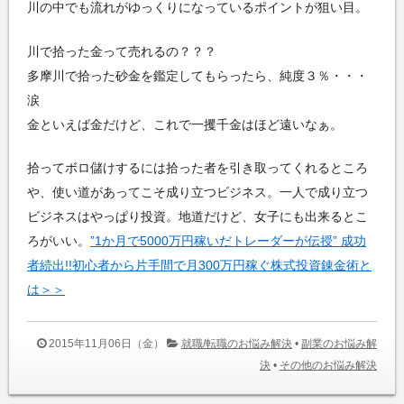
川の中でも流れがゆっくりになっているポイントが狙い目。
川で拾った金って売れるの？？？
多摩川で拾った砂金を鑑定してもらったら、純度３％・・・
涙
金といえば金だけど、これで一攫千金はほど遠いなぁ。
拾ってボロ儲けするには拾った者を引き取ってくれるところ
や、使い道があってこそ成り立つビジネス。一人で成り立つ
ビジネスはやっぱり投資。地道だけど、女子にも出来るとこ
ろがいい。
”1か月で5000万円稼いだトレーダーが伝授” 成功
者続出!!初心者から片手間で月300万円稼ぐ株式投資錬金術と
は＞＞
2015年11月06日（金）
就職/転職のお悩み解決
•
副業のお悩み解
決
•
その他のお悩み解決