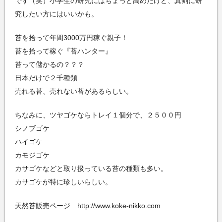
です（笑）小学生の研究にはちょっと高めだけど、真剣に研
究したい方にはいいかも。
苔を拾って年間3000万円稼ぐ親子！
苔を拾って稼ぐ『苔ハンター』
苔って儲かるの？？？
日本だけで２千種類
売れる苔、売れない苔があるらしい。
ちなみに、ツヤゴケならトレイ１個分で、２５００円
シノブゴケ
ハイゴケ
カモジゴケ
カサゴケなどと取り扱っている苔の種類も多い。
カサゴケが特に珍しいらしい。
天然苔販売ページ http://www.koke-nikko.com