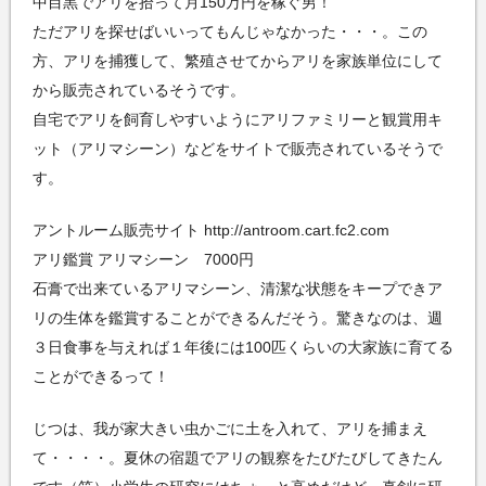
中目黒でアリを拾って月150万円を稼ぐ男！
ただアリを探せばいいってもんじゃなかった・・・。この
方、アリを捕獲して、繁殖させてからアリを家族単位にして
から販売されているそうです。
自宅でアリを飼育しやすいようにアリファミリーと観賞用キ
ット（アリマシーン）などをサイトで販売されているそうで
す。
アントルーム販売サイト http://antroom.cart.fc2.com
アリ鑑賞 アリマシーン 7000円
石膏で出来ているアリマシーン、清潔な状態をキープできア
リの生体を鑑賞することができるんだそう。驚きなのは、週
３日食事を与えれば１年後には100匹くらいの大家族に育てる
ことができるって！
じつは、我が家大きい虫かごに土を入れて、アリを捕まえ
て・・・・。夏休の宿題でアリの観察をたびたびしてきたん