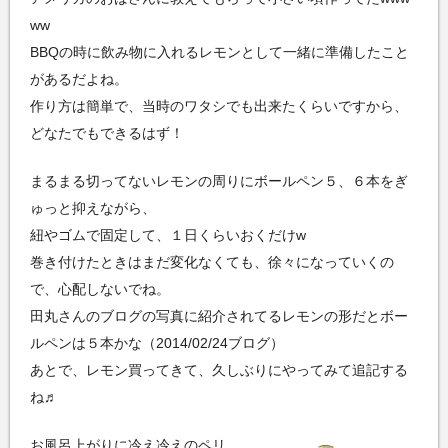
ww
BBQの時に飲み物に入れるレモンとして一緒に準備したこと
があるだよね。
作り方は簡単で、当時のワタシでも出来たくらいですから、
どなたでもできるはず！
まるまる切ってないレモンの周りにボールペン５、６本をぎ
ゅっと抑えながら、
紐やゴムで固定して、１日くらいおくだけw
巻き付けたときはまだ変化なくても、徐々になっていくの
で、心配しないでね。
田丸さんのブログの写真に紹介されてるレモンの形だとボー
ルペンは５本かな（2014/02/24ブログ）
あとで、レモン買ってきて、久しぶりにやってみて追記する
ね♬
お風呂上がりに冷え冷えのペリ