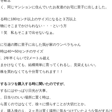
しを断念
泣く、同じマンションに住んでいたお友達のお宅に里子に出しました。
る時に180センチ以上のサイズになると３万以上
植物にそこまでかけられない・・・という方
る！笑 私もそこまで出せないなぁ。
みに引越の際に里子に出した我が家のウンベラちゃん
時は40〜50センチのサイズ
、2年半くらいで2メートル超え
ひまかけなくても、結構簡単に育ってくれるし、見栄えもいい。
い株を買わなくても十分育てられます！！
くするコツを購入する時に聞いたのですが、
くするにはやっぱり日光が大事。
し、日当りのいい場所に置く時は、
から置くのではなくて、徐々に慣らすことが大切だとか。
いえ、購入後の１、２ヶ月は置く場所に気をつけていたような気がする