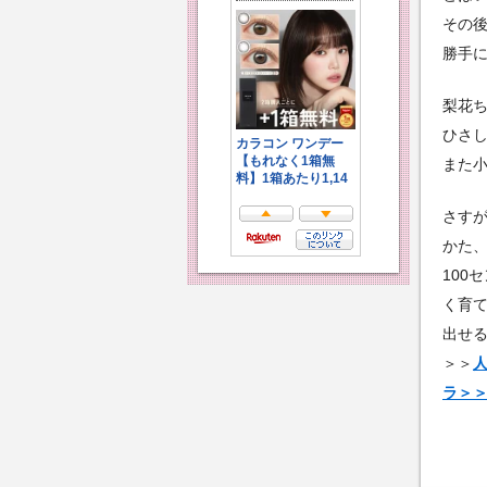
その
勝手
梨花
ひさ
また
さす
かた
100
く育
出せ
＞＞
ラ＞