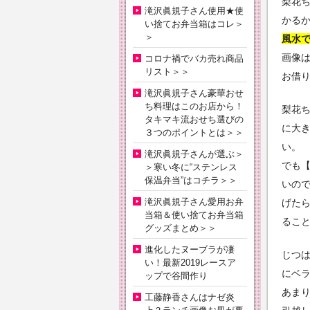
梨花ち
滝沢眞規子さん使用★使
かる
い捨てお弁当箱はコレ＞
＞
風水
画像
コロナ禍でバカ売れ商品
リスト＞＞
お借
滝沢眞規子さん豪華おせ
ち料理はこのお店から！
梨花
タキマキ流おせち選びの
に大
３つのポイントとは＞＞
い。
滝沢眞規子さんが選ぶ＞
でも
＞寒い冬に“ステンレス
保温弁当”はコチラ＞＞
いの
滝沢眞規子さん愛用お弁
げた
当箱＆使い捨てお弁当箱
るこ
グッズまとめ＞＞
進化したヌーブラが凄
じつ
い！最新2019レースア
にベ
ップで谷間作り
あま
工藤静香さんはナゼ炎