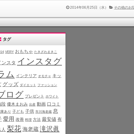
2014年06月25日（水）
その他のお
タグ
おもちゃ
014
VERY
たきざわまきこ
インスタグ
インスタ
ラム
インテリア
キッ
オモチャ
グッズ
ズ
ダイエット
ファッション
ブログ
プレゼント
ホワイト
値段
動画
口コミ
優木まおみ
出産
息
子供
子ども
在庫あり
市川海老蔵
愛用
子
最安値
有
改善
方法
料理
梨花
滝沢眞
海老蔵
名人