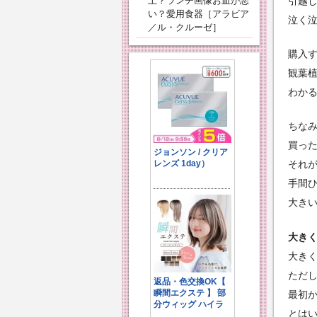
上？ランチ画像お皿が悪
引越
い？愛用食器［アラビア
泣く
／ル・クルーゼ］
購入す
観葉
わか
ちな
買った
それが
手間
大き
大き
大き
ただ
最初
とは