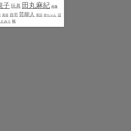
田丸麻紀
規子
玩具
画像
芸能人
白
自宅
辺
美容
英語
赤ちゃん
靴
見えみり