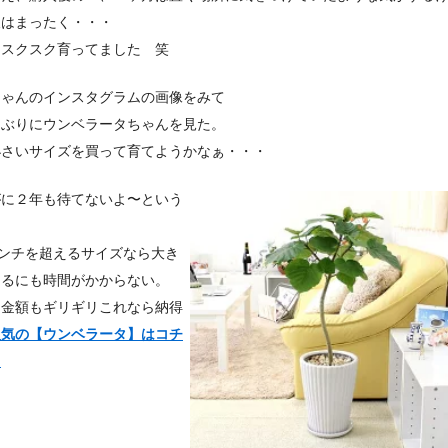
後はまったく・・・
にスクスク育ってました 笑
ちゃんのインスタグラムの画像をみて
しぶりにウンベラータちゃんを見た。
小さいサイズを買って育てようかなぁ・・・
がに２年も待てないよ〜という
、
センチを超えるサイズなら大き
てるにも時間がかからない。
る金額もギリギリこれなら納得
人気の【ウンベラータ】はコチ
＞