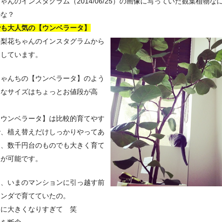
ゃんのインスタグラム（2014/06/25）の画像に写っていた観葉植物な
かな？
でも大人気の【ウンベラータ】
は梨花ちゃんのインスタグラムから
りしています。
ちゃんちの【ウンベラータ】のよう
きなサイズはちょっとお値段が高
【ウンベラータ】は比較的育てやす
で、植え替えだけしっかりやってあ
ら、数千円台のものでも大きく育て
とが可能です。
は、いまのマンションに引っ越す前
ランダで育てていたの。
りに大きくなりすぎて 笑