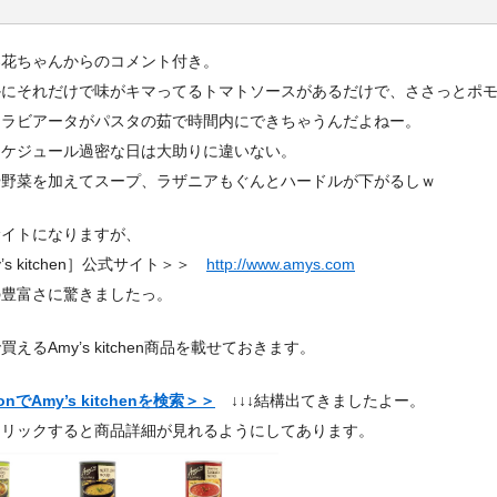
梨花ちゃんからのコメント付き。
かにそれだけで味がキマってるトマトソースがあるだけで、ささっとポ
アラビアータがパスタの茹で時間内にできちゃうんだよねー。
スケジュール過密な日は大助りに違いない。
や野菜を加えてスープ、ラザニアもぐんとハードルが下がるしｗ
サイトになりますが、
y’s kitchen］公式サイト＞＞
http://www.amys.com
の豊富さに驚きましたっ。
買えるAmy’s kitchen商品を載せておきます。
onでAmy’s kitchenを検索＞＞
↓↓↓結構出てきましたよー。
クリックすると商品詳細が見れるようにしてあります。