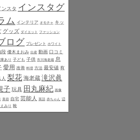
インスタグ
インスタ
ラム
インテリア
キッ
オモチャ
グッズ
ズ
ダイエット
ファッション
ブログ
プレゼント
ホワイト
値段
動画
口コミ
優木まおみ
出産
息
子供
子ども
在庫あり
市川海老蔵
愛用
子
最安値
有
改善
方法
料理
梨花
滝沢眞
海老蔵
名人
田丸麻紀
規子
玩具
画像
芸能人
白
自宅
辺
美容
英語
赤ちゃん
靴
見えみり