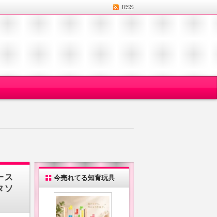
RSS
ース
今売れてる知育玩具
タソ