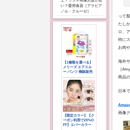
上？ランチ画像お皿が悪
い？愛用食器［アラビア
／ル・クルーゼ］
って
たし
ロ、
特に
お肉
海外
［Am
商品
日本で
Amaz
画像