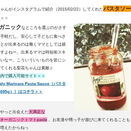
パスタソー
ゃんがインスタグラムで紹介（2015/02/22）してくれた
ラ＞＞
ガニック
なところを選ぶのがさす
！手軽だし、安心して子どもに食べさ
ことが出来るのは働くママとしては嬉
ですよねー。出来るママは時短術スキ
高いなー。こういういいものを皆にシ
してくれる梨花ちゃんは素敵♫
国内で購入可能サイト＞＞
ily Marinara Pasta Sauce（パスタ
695g）］はコチラ＞＞
やっと出会えた
大満足な
オーガニックトマトpasta
。お友達や甥っ子が遊びに来てくれることも
増えたからねっ