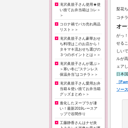
滝沢眞規子さん使用★使
梨花ち
い捨てお弁当箱はコレ＞
＞
コチ
コロナ禍でバカ売れ商品
オー
リスト＞＞
がっ
滝沢眞規子さん豪華おせ
せる
ち料理はこのお店から！
タキマキ流おせち選びの
しい
３つのポイントとは＞＞
ルが
滝沢眞規子さんが選ぶ＞
ェア
＞寒い冬に“ステンレス
日本
保温弁当”はコチラ＞＞
［Fam
滝沢眞規子さん愛用お弁
当箱＆使い捨てお弁当箱
ソース
グッズまとめ＞＞
進化したヌーブラが凄
い！最新2019レースア
ップで谷間作り
工藤静香さんはナゼ炎