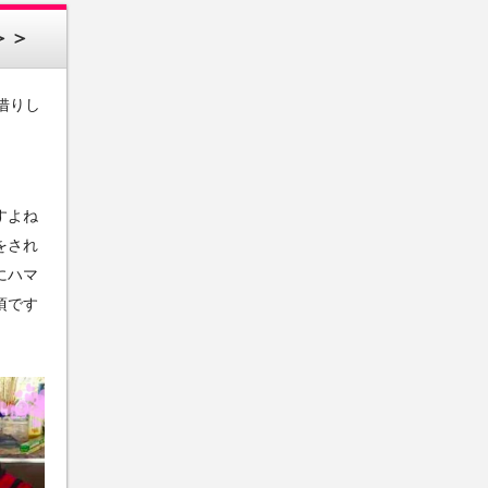
＞＞
お借りし
すよね
をされ
にハマ
頃です