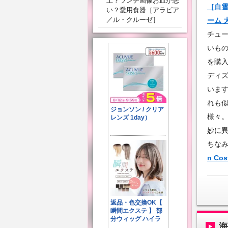
上？ランチ画像お皿が悪
［白雪
い？愛用食器［アラビア
／ル・クルーゼ］
ーム 
チュ
いも
を購
ディ
いま
れも
様々
妙に
ちな
n C