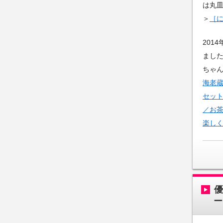
は丸
＞
［
201
まし
ちゃ
海老
セット
／お
楽し
ー