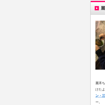
麗禾ち
けた
ン・
ー。