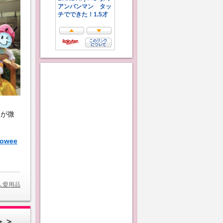
ンが微
owee
人愛用品
＞＞