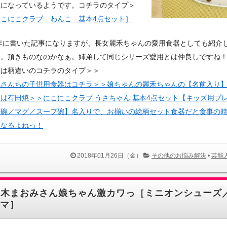
皿になっているようです。コチラのタイプ＞
にこにこクラブ わんこ 基本4点セット］
4年に書いた記事になりますが、長女麗禾ちゃんの愛用食器としても紹介
た。頂きものなのかなぁ。姉弟して同じシリーズ愛用とは仲良しですね
んは柄違いのコチラのタイプ＞＞
蔵さんちの子供用食器はコチラ＞＞娘ちゃんの麗禾ちゃんの【名前入り
は有田焼＞＞にこにこクラブ うさちゃん 基本4点セット【キッズ用プ
茶碗／マグ／スープ碗】名入りで、お揃いの絵柄セット食器だと食事の
くなるよねっ！
2018年01月26日（金）
その他のお悩み解決
•
芸能
優木まおみさん娘ちゃん激カワっ［ミニオンシューズ
マ］