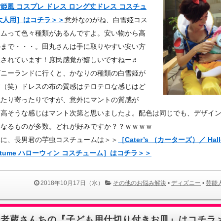
姫風 コスプレ ドレス ロング丈ドレス コスチュ
大人用］はコチラ＞＞
意外なのがね、白雪姫コス
ームって色々種類があるんですよ。安い物から高
のまで・・・。田丸さんは手に取りやすい安い方
入されています！庶民感覚が嬉しいですねー♬
ズニーランドに行くと、かなりの種類の白雪姫が
す（笑）ドレスの布の質感はテロテロな感じはど
似たり寄ったりですが、意外にマントの質感が
。高そうな感じはマント次第と思いましたよ。配色は同じでも、デザイ
異なるものが多数。どれが好みですか？？ｗｗｗｗ
みに、長男君の芋虫コスチュームは＞＞
［Cater’s （カーターズ）／ Hall
ostume ハローウィン コスチューム］はコチラ＞＞
2018年10月17日（水）
その他のお悩み解決
•
ディズニー
•
芸能
海老蔵さんちの『子ども用仕切り付きお皿』はコチラ