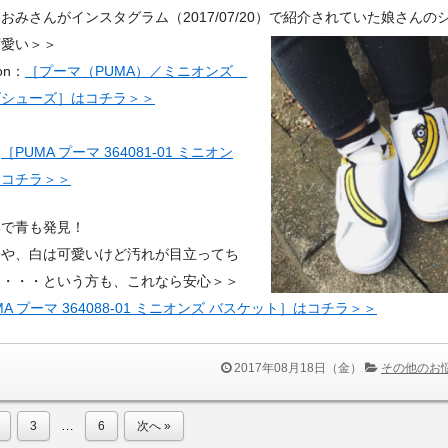
おみさんがインスタグラム（2017/07/20）で紹介されていた娘さんの
可愛い＞＞
on：
［プーマ（PUMA）／ミニオンズ
ズシューズ］はコチラ＞＞
：
［PUMA プーマ 364081-01 ミニオン
はコチラ＞＞
いで青も発見！
子や、白は可愛いけど汚れが目立ってち
と・・・という方も、これなら安心＞＞
MA プーマ 364088-01 ミニオンズ バスケット］はコチラ＞＞
2017年08月18日（金）
その他のお
…
3
6
次へ »