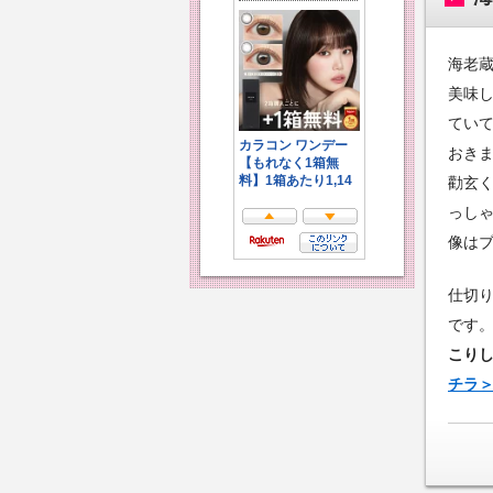
海老蔵
美味
てい
おき
勸玄
っし
像は
仕切
です
こり
チラ