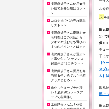
一般
滝沢眞規子さん使用★使
い捨てお弁当箱はコレ＞
ルを
＞
ズ
を
コロナ禍でバカ売れ商品
リスト＞＞
田丸麻
滝沢眞規子さん豪華おせ
1）で
ち料理はこのお店から！
タキマキ流おせち選びの
像＞
３つのポイントとは＞＞
チュ
滝沢眞規子さんが選ぶ＞
子に
＞寒い冬に“ステンレス
［ケー
保温弁当”はコチラ＞＞
スプレ
滝沢眞規子さん愛用お弁
当箱＆使い捨てお弁当箱
ム］
グッズまとめ＞＞
田丸
進化したヌーブラが凄
い！最新2019レースア
郎 コ
ップで谷間作り
工藤静香さんはナゼ炎
田丸麻