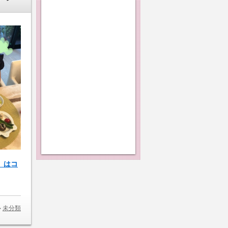
］はコ
未分類