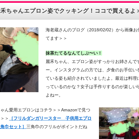
麗禾ちゃんエプロン姿でクッキング！ココで買えるよ
海老蔵さんのブログ（2018/02/02）から画像
てます＞＞
抹茶たてるなんてしぶ〜い！
麗禾ちゃん、エプロン姿がすっかりお姉さんで
ー。インスタグラムの方では、夕食のお手伝い
ている姿も紹介されていましたよ。最近は料理
っているのかな？女子は手作りするのが楽しい
よねー。
ゃん愛用エプロンはコチラ＞＞Amazonで見つ
よ＞＞
［フリルダンガリースター 子供用エプロ
三角巾セット］
三角巾のフリルがポイントだね