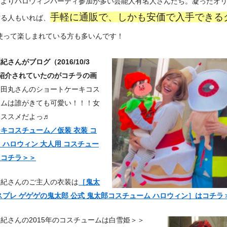
人よりハロウィンパーティ参加が多い芸能人有名人さんたち。凝ったオ
手軽に通販で、しかも安価で入手できる
作る人もいれば、
使って楽しまれている方も多いんです！
紀さんがブログ（2016/10/3
紹介されていたのがコチラの画
＞
田丸さんのショートケーキコス
ームは誰がきても可愛い！！！女
オススメだよっ♬
キコスチューム／仮装 衣装 コ
 ハロウィン 大人用 コスチュー
はコチラ＞＞
麻紀さんのご主人の衣装は
［鬼太
スプレ ゲゲゲの鬼太郎 公式 鬼太郎コスチューム ハロウィン］はコチラ
紀さんの2015年のコスチュームは白雪姫＞＞