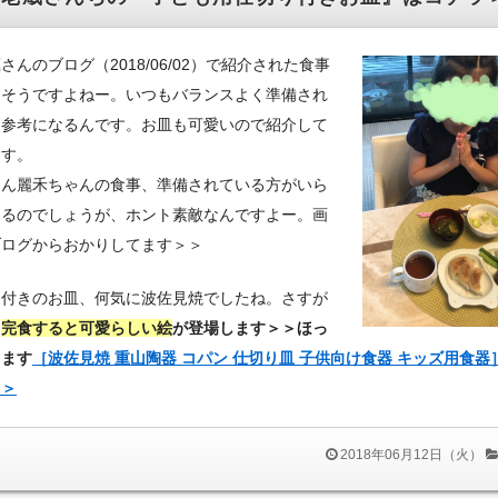
さんのブログ（2018/06/02）で紹介された食事
しそうですよねー。いつもバランスよく準備され
て参考になるんです。お皿も可愛いので紹介して
ます。
くん麗禾ちゃんの食事、準備されている方がいら
ゃるのでしょうが、ホント素敵なんですよー。画
ブログからおかりしてます＞＞
り付きのお皿、何気に波佐見焼でしたね。さすが
。
完食すると可愛らしい絵
が登場します＞＞ほっ
します
［波佐見焼 重山陶器 コパン 仕切り皿 子供向け食器 キッズ用食器
＞＞
2018年06月12日（火）