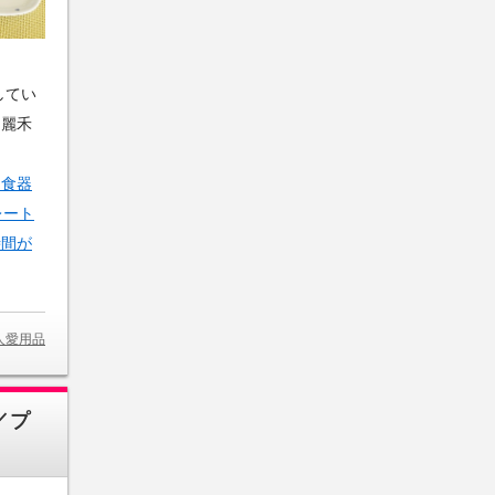
してい
！麗禾
】食器
レート
時間が
人愛用品
／プ