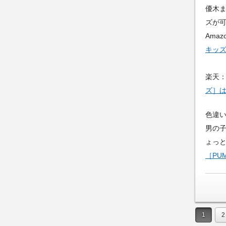
優木ま
ズが
Amaz
キッ
楽天
ズ］
色違
男の
ょっ
［PU
1
2