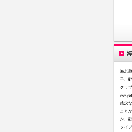
海老蔵
子、
クラブ
ww.ya
残念
こと
か、
タイ