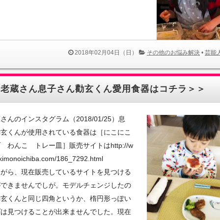
2018年02月04日（日）
その他のお悩み解決
•
芸能
海老蔵さん息子さん勸玄くん愛用食器はコチラ＞＞
さんのインスタグラム（2018/01/25）息
勸玄くんが使用されている食器は［にこにこ
 わんこ トレー皿］販売サイトはhttp://w
kimonoichiba.com/186_7292.html
ながら、現在販売しているサイトを見つける
ができませんでしが。モデルチェンジしたの
勸玄くんと同じ四角というか、楕円形っぽい
プは見つけることが出来ませんでした。現在