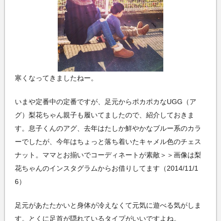
寒くなってきましたねー。
いまや定番中の定番ですが、足元からポカポカなUGG（ア
グ）梨花ちゃん親子も履いてましたので、紹介しておきま
す。息子くんのアグ、去年はたしか鮮やかなブルー系のカラ
ーでしたが、今年はちょっと落ち着いたキャメル色のチェス
ナット。ママとお揃いでコーディネートが素敵＞＞画像は梨
花ちゃんのインスタグラムからお借りしてます（2014/11/1
6）
足元があたたかいと身体が冷えなくて元気に遊べる気がしま
す。とくに足首が隠れているタイプがいいですよね。