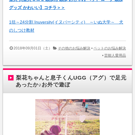
グッズ かわいい】コチラ＞＞
1括～24分割 Inuversity(イヌバーシティ) ～いぬ大学～ 犬
のしつけ教材
2018年09月01日（土）
その他のお悩み解決
•
ペットのお悩み解決
•
芸能人愛用品
梨花ちゃんと息子くんUGG（アグ）で足元
あったか♪お外で遊ぼ