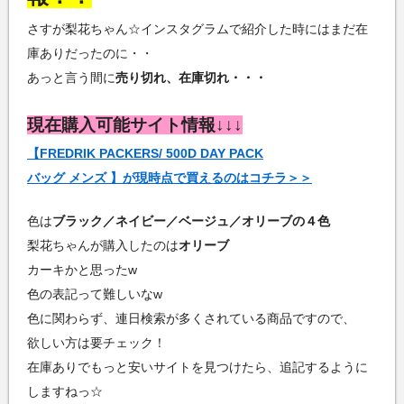
さすが梨花ちゃん☆インスタグラムで紹介した時にはまだ在
庫ありだったのに・・
あっと言う間に
売り切れ、在庫切れ・・・
現在購入可能サイト情報↓↓↓
【FREDRIK PACKERS/ 500D DAY PACK
バッグ メンズ 】が現時点で買えるのはコチラ＞＞
色は
ブラック／ネイビー／ベージュ／オリーブの４色
梨花ちゃんが購入したのは
オリーブ
カーキかと思ったw
色の表記って難しいなw
色に関わらず、連日検索が多くされている商品ですので、
欲しい方は要チェック！
在庫ありでもっと安いサイトを見つけたら、追記するように
しますねっ☆