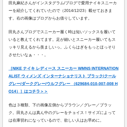
田丸麻紀さんがインスタグラム/ブログで愛用ナイキスニーカ
ーを紹介してくれていたので（2014/12/23）載せておきま
す。右の画像はブログからお借りしています。
田丸さんブログでスニーカー履く時は短いソックスを履いて
いると教えてくれてます。足が細いとスニーカー履いてもス
ッキリ見えるから羨ましいっ。ふくらはぎをもっとほっそり
させたいなぁ・・・。
［NIKE ナイキ レディース スニーカー WMNS INTERNATION
ALIST ウィメンズ インターナショナリスト ブラック/クール
グレー/ダークグレー/ウルフグレー （629684-010-007-008 H
O14）］はコチラ＞＞
色は３種類、下の画像左側からブラウン／グレー／ブラッ
ク。田丸さんは真ん中のグレーをチョイス！サイズによって
は在庫切れになっているので、欲しい人はお早めに。