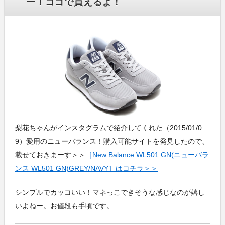
ー！ココで買えるよ！
梨花ちゃんがインスタグラムで紹介してくれた（2015/01/0
9）愛用のニューバランス！購入可能サイトを発見したので、
載せておきまーす＞＞
［New Balance WL501 GN(ニューバラ
ンス WL501 GN)GREY/NAVY］はコチラ＞＞
シンプルでカッコいい！マネっこできそうな感じなのが嬉し
いよねー。お値段も手頃です。