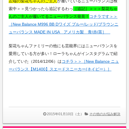
左端の梨花ちゃんのご主人
が履いているニューバランスは検
索中＞＞見つかったら追記するわっ
［追記］＞＞＞梨花ちゃ
んのご主人が履いてるニューバランス発見！
コチラです＞＞
［New Balance M996 BB Dワイズ ブルー/レッド/ブラウンニ
ューバランス MADE IN USA アメリカ製 青/赤/茶］
梨花ちゃんファミリーの他にも芸能界にはニューバランスを
愛用している方が多い！ローラちゃんがインスタグラムで紹
介していた（2014/12/06）は
コチラ＞＞［New Balance ニュ
ーバランス【M1400】スエードスニーカー(ネイビー）］
2015年01月10日（土）
その他のお悩み解決