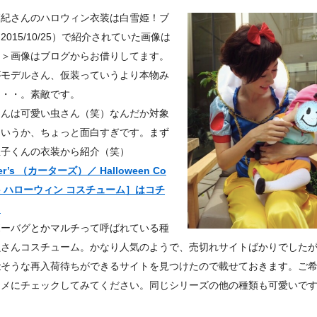
麻紀さんのハロウィン衣装は白雪姫！ブ
2015/10/25）で紹介されていた画像は
＞＞画像はブログからお借りしてます。
がモデルさん、仮装っていうより本物み
・・・。素敵です。
くんは可愛い虫さん（笑）なんだか対象
ていうか、ちょっと面白すぎです。まず
息子くんの衣装から紹介（笑）
er’s （カーターズ）／ Halloween Co
me ハローウィン コスチューム］はコチ
＞
ボーバグとかマルチって呼ばれている種
虫さんコスチューム。かなり人気のようで、売切れサイトばかりでした
能そうな再入荷待ちができるサイトを見つけたので載せておきます。ご
マメにチェックしてみてください。同じシリーズの他の種類も可愛いで