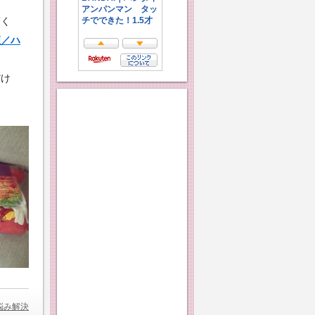
驚く
姫／ハ
だけ
悩み解決