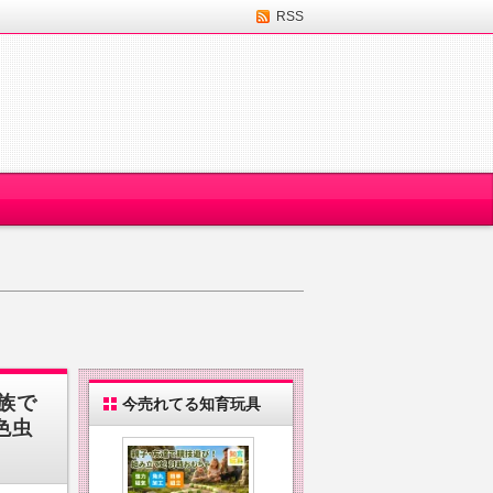
RSS
族で
今売れてる知育玩具
色虫