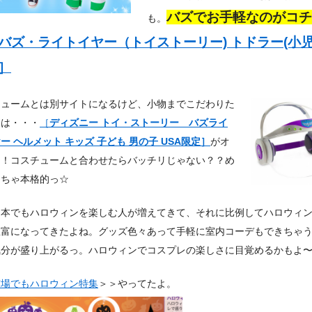
バズでお手軽なのがコチ
も。
バズ・ライトイヤー（トイストーリー) トドラー(小児
］
チュームとは別サイトになるけど、小物までこだわりた
には・・・
［
ディズニー トイ・ストーリー バズライ
ー ヘルメット キッズ 子ども 男の子 USA限定］
がオ
メ！コスチュームと合わせたらバッチリじゃない？？め
めちゃ本格的っ☆
日本でもハロウィンを楽しむ人が増えてきて、それに比例してハロウィ
豊富になってきたよね。グッズ色々あって手軽に室内コーデもできちゃ
気分が盛り上がるっ。ハロウィンでコスプレの楽しさに目覚めるかもよ
市場でもハロウィン特集
＞＞やってたよ。