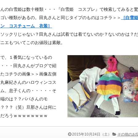
さんの白雪姫は数十種類・・・『白雪姫 コスプレ』で検索してみると
スゴい種類があるの。田丸さんと同じタイプのものはコチラ＞＞
［白雪
ィン コスチューム 衣装］
りソックリじゃない？田丸さんは試着では着てないのか？ないのかは？
パニエもついてこのお値段は素敵。
ろで、１番気になっているの
・・・・田丸さんがブログで紹
れたコチラの画像＞＞画像左側
田丸麻紀さんのハロウィンコス
ーム、息子くんの・・・・・そ
右端のは？？パパさんのモ
？？？？（笑）旦那さんは何に
んだろうｗｗｗｗｗｗｗｗ
2015年10月24日（土）
その他のお