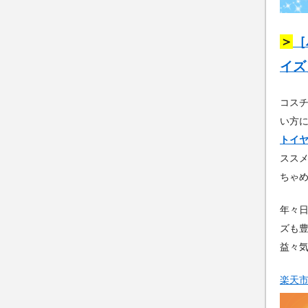
＞
［
イズ
コス
い方
トイヤ
スス
ちゃ
年々
ズも
益々
楽天