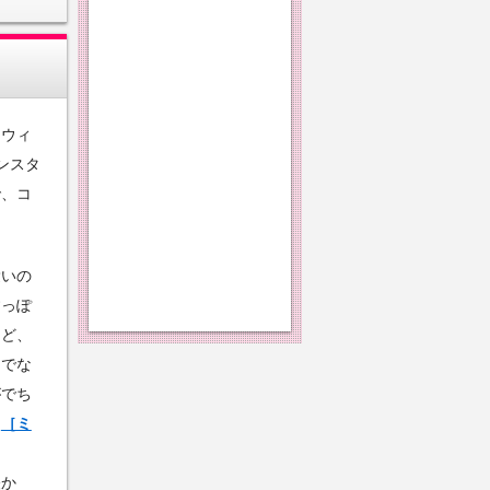
ロウィ
ンスタ
で、コ
愛いの
すっぽ
けど、
間でな
がでち
？
［ミ
軽か