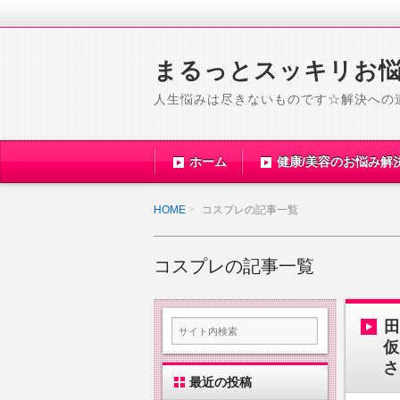
まるっとスッキリお
人生悩みは尽きないものです☆解決への
ホーム
健康/美容のお悩み解
HOME
コスプレの記事一覧
コスプレの記事一覧
田
仮
さ
最近の投稿