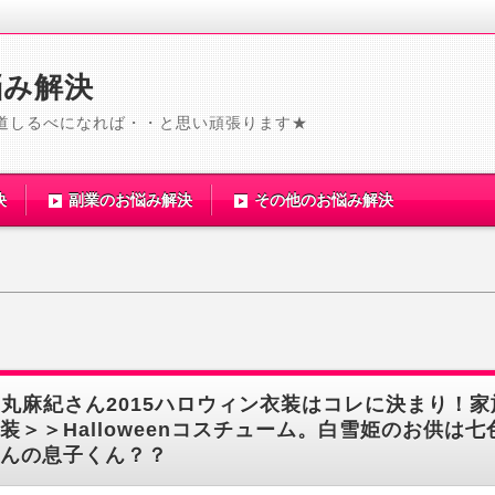
悩み解決
道しるべになれば・・と思い頑張ります★
決
副業のお悩み解決
その他のお悩み解決
丸麻紀さん2015ハロウィン衣装はコレに決まり！家
装＞＞Halloweenコスチューム。白雪姫のお供は七
んの息子くん？？