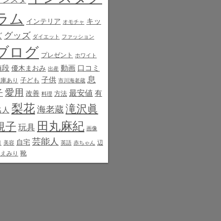
ラム
インテリア
キッ
オモチャ
グッズ
ズ
ダイエット
ファッション
ブログ
プレゼント
ホワイト
値段
動画
口コミ
優木まおみ
出産
息
子供
子ども
在庫あり
市川海老蔵
愛用
子
最安値
有
改善
方法
料理
梨花
滝沢眞
海老蔵
名人
田丸麻紀
規子
玩具
画像
芸能人
白
自宅
辺
美容
英語
赤ちゃん
靴
見えみり