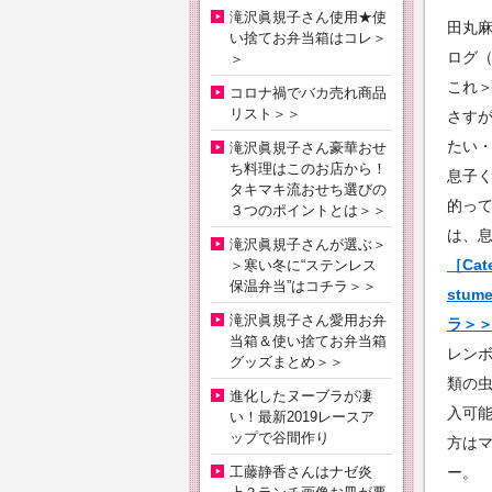
滝沢眞規子さん使用★使
田丸
い捨てお弁当箱はコレ＞
ログ（
＞
これ
コロナ禍でバカ売れ商品
リスト＞＞
さす
たい
滝沢眞規子さん豪華おせ
ち料理はこのお店から！
息子
タキマキ流おせち選びの
的っ
３つのポイントとは＞＞
は、
滝沢眞規子さんが選ぶ＞
［Cat
＞寒い冬に“ステンレス
保温弁当”はコチラ＞＞
stu
滝沢眞規子さん愛用お弁
ラ＞
当箱＆使い捨てお弁当箱
レン
グッズまとめ＞＞
類の
進化したヌーブラが凄
入可
い！最新2019レースア
ップで谷間作り
方は
工藤静香さんはナゼ炎
ー。