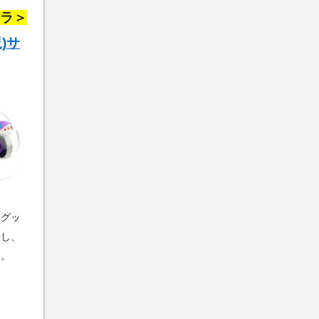
ラ＞
)サ
ングッ
うし、
〜。