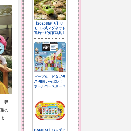
が、購
希望の
すよ