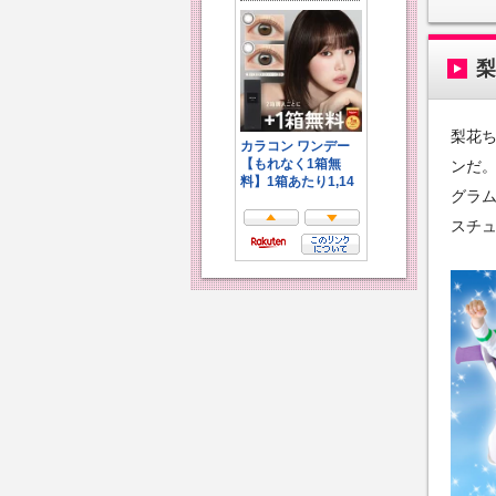
梨
梨花
ンだ。
グラ
スチ