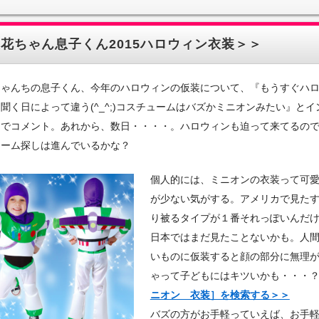
花ちゃん息子くん2015ハロウィン衣装＞＞
ちゃんちの息子くん、今年のハロウィンの仮装について、『もうすぐハ
聞く日によって違う(^_^;)コスチュームはバズかミニオンみたい』とイ
ムでコメント。あれから、数日・・・・。ハロウィンも迫って来てるの
ューム探しは進んでいるかな？
個人的には、ミニオンの衣装って可
が少ない気がする。アメリカで見た
り被るタイプが１番それっぽいんだ
日本ではまだ見たことないかも。人
いものに仮装すると顔の部分に無理
ゃって子どもにはキツいかも・・・
ニオン 衣装］を検索する＞＞
バズの方がお手軽っていえば、お手