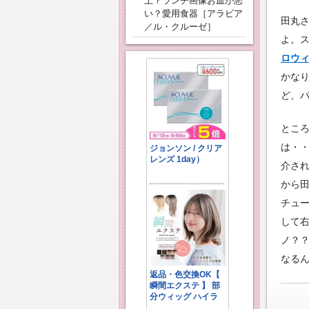
上？ランチ画像お皿が悪
い？愛用食器［アラビア
田丸
／ル・クルーゼ］
よ。
ロウ
かな
ど、
とこ
は・
介さ
から
チュ
して
ノ？
なる