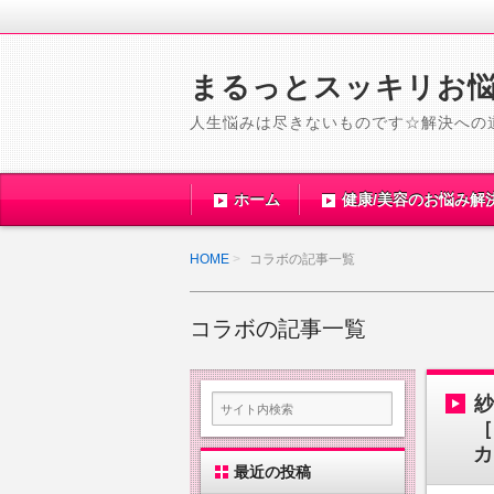
まるっとスッキリお
人生悩みは尽きないものです☆解決への
ホーム
健康/美容のお悩み解
HOME
コラボの記事一覧
コラボの記事一覧
［
カ
最近の投稿