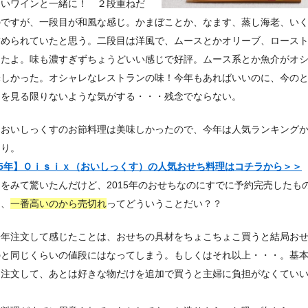
しいワインと一緒に！ ２段重ねだ
のですが、一段目が和風な感じ。かまぼことか、なます、蒸し海老、い
詰められていたと思う。二段目は洋風で、ムースとかオリーブ、ロース
ったよ。味も濃すぎずちょうどいい感じで好評。ムース系とか魚介がオ
味しかった。オシャレなレストランの味！今年もあればいいのに、今の
トを見る限りないような気がする・・・残念でならない。
、おいしっくすのお節料理は美味しかったので、今年は人気ランキング
もり。
15年】Ｏｉｓｉｘ（おいしっくす）の人気おせち料理はコチラから＞＞
をみて驚いたんだけど、2015年のおせちなのにすでに予約完売したも
も、
一番高いのから売切れ
ってどういうことだい？？
去年注文して感じたことは、おせちの具材をちょこちょこ買うと結局お
のと同じくらいの値段にはなってしまう。もしくはそれ以上・・・。基
は注文して、あとは好きな物だけを追加で買うと主婦に負担がなくてい
。