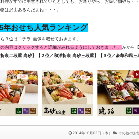
ち料理がすでに用意されていたとしても、お造りやら、お吸い物やら・
る物は沢山あるんだよね・・・。
015年おせち人気ランキング
から３位はコチラ↓画像を載せておきます。
ちの内容はクリックすると詳細がみれるようにしておきました。
左から
折衷二段重 高砂】【２位／和洋折衷 高砂三段重】【３位／豪華和風三
2014年10月02日（木）
その他のお