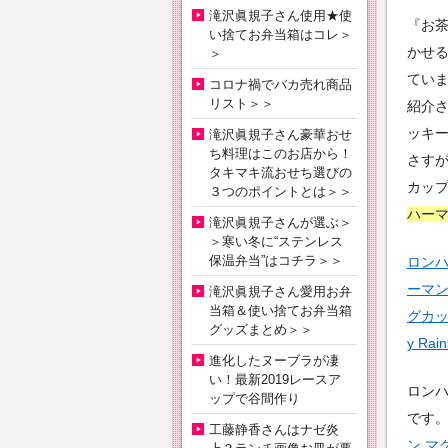
滝沢眞規子さん使用★使
『お
い捨てお弁当箱はコレ＞
かせ
＞
ていま
コロナ禍でバカ売れ商品
リスト＞＞
紹介
ッキ
滝沢眞規子さん豪華おせ
ち料理はこのお店から！
さす
タキマキ流おせち選びの
カッ
３つのポイントとは＞＞
ハー
滝沢眞規子さんが選ぶ＞
＞寒い冬に“ステンレス
保温弁当”はコチラ＞＞
ロンハ
ーマン 
滝沢眞規子さん愛用お弁
当箱＆使い捨てお弁当箱
グカップ
グッズまとめ＞＞
y Ra
進化したヌーブラが凄
い！最新2019レースア
ロン
ップで谷間作り
です
工藤静香さんはナゼ炎
ン マ