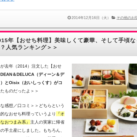
2014年12月16日（火）
その他のお
015年【おせち料理】美味しくて豪華、そして手頃な
？人気ランキング＞＞
が去年（2014）注文した【おせ
は
DEAN＆DELUCA（ディーン＆デ
）とOisix（おいしっくす）がコ
したものだったよ＞＞
的な感想／口コミ＞＞どちらという
統的なおせち料理っていうより
『オ
レなおつまみ系』
主人の実家に帰省
際の手土産にしました。もちろん、