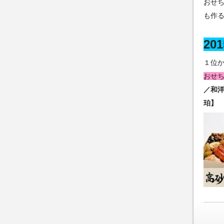
おせ
も作
2
１位
おせ
／和洋
珀】