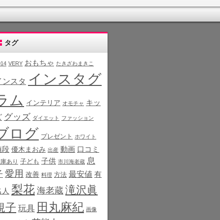
タグ
おもちゃ
014
VERY
たきざわまきこ
インスタグ
インスタ
ラム
インテリア
キッ
オモチャ
グッズ
ズ
ダイエット
ファッション
ブログ
プレゼント
ホワイト
値段
動画
口コミ
優木まおみ
出産
息
子供
子ども
在庫あり
市川海老蔵
愛用
子
最安値
有
改善
方法
料理
梨花
滝沢眞
海老蔵
名人
田丸麻紀
規子
玩具
画像