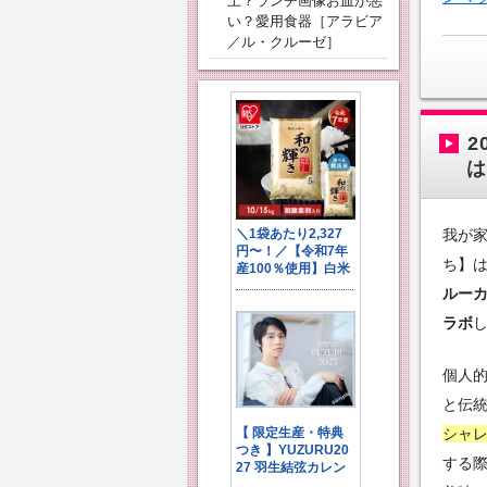
上？ランチ画像お皿が悪
い？愛用食器［アラビア
／ル・クルーゼ］
2
は
我が家
ち】
ルーカ
ラボ
個人
と伝
シャ
する