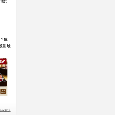
・他に
【１位
段重 琥
悩み解決