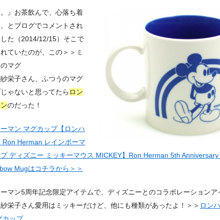
茶。』お茶飲んで、心落ち着
る。とブログでコメントされ
した（2014/12/15）そこで
されていたのが、この＞＞ミ
ーのマグ
が紗栄子さん、ふつうのマグ
プじゃないと思ってたら
ロン
マン
のだった！
ーマン マグカップ【ロンハ
Ron Herman レインボーマ
 ディズニー ミッキーマウス MICKEY】Ron Herman 5th Anniversary 
inbow Mugはコチラから＞＞
ハーマン5周年記念限定アイテムで、ディズニーとのコラボレーションア
。紗栄子さん愛用はミッキーだけど、他にも種類があったよ！＞＞
ロン
グカップ