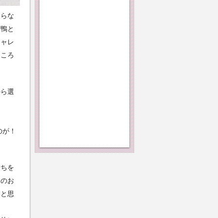
くらな
ト鴨と
シャレ
ところ
から選
のが！
せちを
本のお
いと思