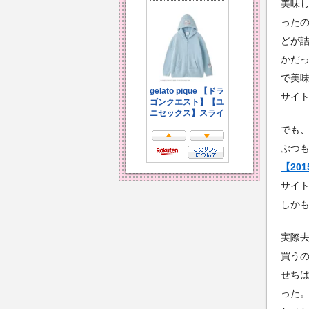
美味
った
どが
かだ
で美
サイ
でも
ぶつ
【20
サイト
しか
実際
買う
せち
った