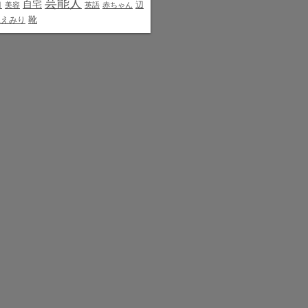
芸能人
白
自宅
辺
美容
英語
赤ちゃん
靴
見えみり