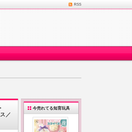
RSS
＞
今売れてる知育玩具
ウス／