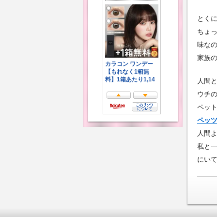
とく
ちょ
味な
家族
人間
ウチ
ペッ
ペッ
人間
私と
にい