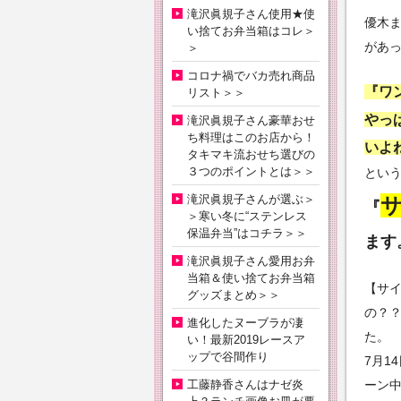
滝沢眞規子さん使用★使
優木
い捨てお弁当箱はコレ＞
があ
＞
コロナ禍でバカ売れ商品
『ワ
リスト＞＞
やっ
滝沢眞規子さん豪華おせ
ち料理はこのお店から！
いよ
タキマキ流おせち選びの
３つのポイントとは＞＞
とい
滝沢眞規子さんが選ぶ＞
『
＞寒い冬に“ステンレス
保温弁当”はコチラ＞＞
ます
滝沢眞規子さん愛用お弁
当箱＆使い捨てお弁当箱
【サ
グッズまとめ＞＞
の？
進化したヌーブラが凄
た。
い！最新2019レースア
ップで谷間作り
7月1
工藤静香さんはナゼ炎
ーン