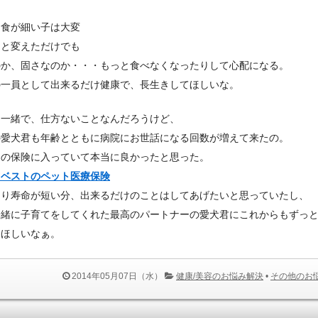
に食が細い子は大変
っと変えただけでも
のか、固さなのか・・・もっと食べなくなったりして心配になる。
の一員として出来るだけ健康で、長生きしてほしいな。
と一緒で、仕方ないことなんだろうけど、
の愛犬君も年齢とともに病院にお世話になる回数が増えて来たの。
トの保険に入っていて本当に良かったと思った。
ツベストのペット医療保険
より寿命が短い分、出来るだけのことはしてあげたいと思っていたし、
一緒に子育てをしてくれた最高のパートナーの愛犬君にこれからもずっ
てほしいなぁ。
2014年05月07日（水）
健康/美容のお悩み解決
•
その他のお