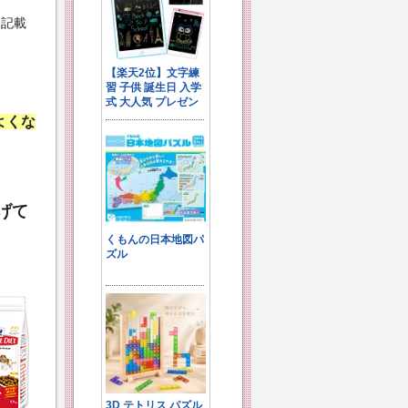
て記載
よくな
げて