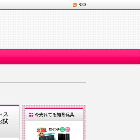
RSS
ンス
今売れてる知育玩具
お試