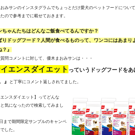
まおみサンのインスタグラムでちょっとだけ愛犬のペットフードについ
ったので参考までに載せておきます。
ンちゃんたちはどんなご飯食べてるんですか？
ぱりドッグフード？人間が食べるものって、ワンコにはあまり
ね？』
う質問コメントに対して、優木まおみサンは・・・
サイエンスダイエット
っていうドッグフードをあ
。』
と丁寧にコメント返しされてました。
イエンスダイエット】ってどんな
？と気になったので検索してみまし
4日まで期間限定サンプルのキャンペ
中でした。