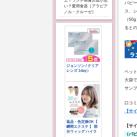
上？ランチ画像お皿が悪
パピ
い？愛用食器［アラビア
ス、
／ル・クルーゼ］
（50
ると
ペッ
大袋
サン
口コ
【サ
【サ
（パ