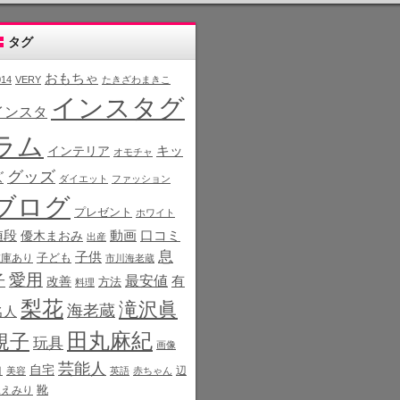
タグ
おもちゃ
014
VERY
たきざわまきこ
インスタグ
インスタ
ラム
インテリア
キッ
オモチャ
グッズ
ズ
ダイエット
ファッション
ブログ
プレゼント
ホワイト
値段
動画
口コミ
優木まおみ
出産
息
子供
子ども
在庫あり
市川海老蔵
愛用
子
最安値
有
改善
方法
料理
梨花
滝沢眞
海老蔵
名人
田丸麻紀
規子
玩具
画像
芸能人
白
自宅
辺
美容
英語
赤ちゃん
靴
見えみり