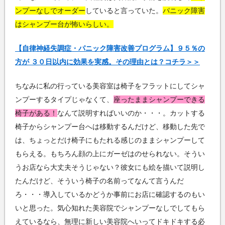
ンプーなしでオーダー
していると言っていた。
パニック障害
はシャンプー台が怖いらしい。
【自律神経失調症・パニック障害改善プログラム】９５％の
方が ３０日以内に効果を実感。その理由とは？コチラ＞＞
ちなみに私の行っている美容室は椅子をフラットにしてシャ
ンプーするタイプじゃなくて、
座ったままシャンプーできる
椅子がある！
なんて説明すればいいのか・・・。カットする
椅子からシャンプー台へは移動するんだけど、移動した先で
は、ちょっとだけ椅子にもたれる感じのままシャンプーして
もらえる。もちろん顔の上にガーゼはのせられない。そうい
うお店なら大丈夫そうじゃない？彼女にも絵を描いて説明し
たんだけど、そういう椅子の名前ってなんて言うんだ
ろ・・・導入しているかどうか事前にお店に確認するのもい
いと思った。気心知れた美容院でシャンプーなしでしてもら
えているなら、無理に新しい美容院へいってドキドキする必