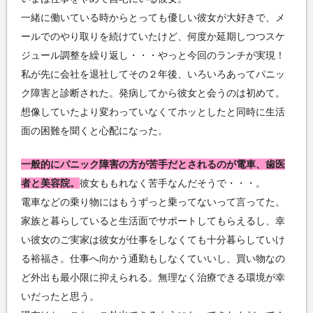
一緒に働いている時からとっても優しい彼女が大好きで、メ
ールでのやり取りを続けていたけど、何度か延期しつつスケ
ジュール調整を繰り返し・・・やっと今回のランチが実現！
私が先に会社を退社してその２年後、いろいろあってパニッ
ク障害と診断された。発病してから彼女と会うのは初めて。
想像していたより変わっていなくてホッとしたと同時に生活
面の困難を聞くと心配になった。
一般的にパニック障害の方が苦手だとされるのが電車、歯医
者と美容院。
彼女ももれなく苦手なんだそうで・・・。
電車などの乗り物にはもうずっと乗ってないって言ってた。
家族と暮らしていると生活面でサポートしてもらえるし、幸
い彼女のご実家は彼女が仕事をしなくても十分暮らしていけ
る裕福さ。仕事へ向かう通勤もしなくていいし、買い物なの
ど外出も最小限に抑えられる。無理なく治療できる環境が幸
いだったと思う。