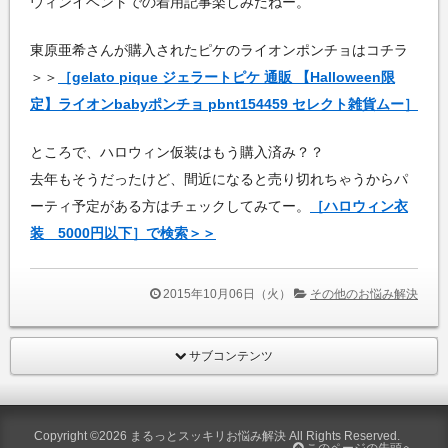
ウィンイベントでの着用記事楽しみだねー。
東原亜希さんが購入されたピケのライオンポンチョはコチラ
＞＞
［gelato pique ジェラートピケ 通販 【Halloween限
定】ライオンbabyポンチョ pbnt154459 セレクト雑貨ムー］
ところで、ハロウィン仮装はもう購入済み？？
去年もそうだったけど、間近になると売り切れちゃうからパ
ーティ予定がある方はチェックしてみてー。
［ハロウィン衣
装 5000円以下］で検索＞＞
2015年10月06日（火）
その他のお悩み解決
サブコンテンツ
Copyright ©2026
まるっとスッキリお悩み解決
All Rights Reserved.
このページの先頭へ