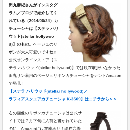
田丸麻紀さんがインスタグ
ラム／ブログで紹介してく
れている（2014/06/24）カ
チューシャは【ステラ ハリ
ウッド(stellar hollywoo
d)】のもの。
ベージュのリ
ボンが大人可愛いですね♬
公式オンラインストア【ス
テラ ハリウッド(stellar hollywood)】では現在取扱いなかった
田丸サン着用のベージュリボンカチューシャをナントAmazon
で発見！
【ステラ ハリウッド(stellar hollywood)／
ラフィアスクエアカチューシャ K-3S09】はコチラから＞＞
右の画像のリボンカチューシャは公式サ
イトでは７月下旬に入荷と書かれていた
のに、Amazonには在庫あり！現在穴場