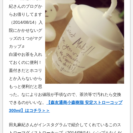
紀さんのブログか
らお借りしてます
（2014/08/14）入
院にかかせないグ
ッズの１つがマグ
カップ♬
白湯やお茶を入れ
ておくのに便利！
蓋付きだとホコリ
とか入らないから
もっと便利だと思
った。なによりお値段が手頃なので、茶渋等で汚れたら交換
できるのがいいな。
【森友通商小森樹脂 安定ストローコップ
300ml】はコチラ＞＞
田丸麻紀さんがインスタグラムで紹介してくれているこのス
トローマグ／ストローカップ（2014/08/14）シンプルなんだ