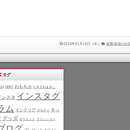
2014年01月15日（水）
健康/美容のお
タグ
おもちゃ
014
VERY
たきざわまきこ
インスタグ
インスタ
ラム
インテリア
キッ
オモチャ
グッズ
ズ
ダイエット
ファッション
ブログ
プレゼント