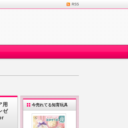
RSS
ア用
今売れてる知育玩具
ンゼ
r