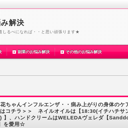
悩み解決
道しるべになれば・・と思い頑張ります★
決
副業のお悩み解決
その他のお悩み解決
梨花ちゃんインフルエンザ・・病み上がりの身体のケ
はコチラ＞＞ ネイルオイルは【18:30(イチハチサ
) 】、ハンドクリームはWELEDAヴェレダ【Sanddo
】を愛用☆