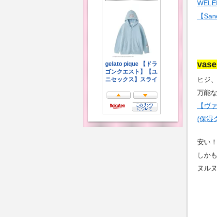
WEL
【Sa
vas
ヒジ
万能な
【ヴァ
(保湿ク
安い
しか
ヌル