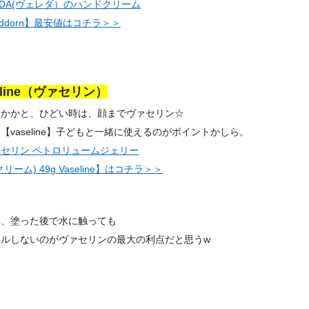
EDA(ヴェレダ）のハンドクリーム
nddorn】最安値はコチラ＞＞
eline（ヴァセリン）
、かかと、ひどい時は、顔までヴァセリン☆
【vaseline】子どもと一緒に使えるのがポイントかしら。
セリン ペトロリュームジェリー
リーム) 49g Vaseline】はコチラ＞＞
！
も、塗った後で水に触っても
ヌルしないのがヴァセリンの最大の利点だと思うw