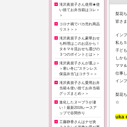
滝沢眞規子さん使用★使
い捨てお弁当箱はコレ＞
梨花
＞
皆さ
コロナ禍でバカ売れ商品
リスト＞＞
イン
滝沢眞規子さん豪華おせ
私も
ち料理はこのお店から！
タキマキ流おせち選びの
子ど
３つのポイントとは＞＞
しかも
滝沢眞規子さんが選ぶ＞
ママ
＞寒い冬に“ステンレス
仕事
保温弁当”はコチラ＞＞
イン
滝沢眞規子さん愛用お弁
当箱＆使い捨てお弁当箱
グッズまとめ＞＞
梨花
☆
進化したヌーブラが凄
い！最新2019レースア
ップで谷間作り
uka
工藤静香さんはナゼ炎