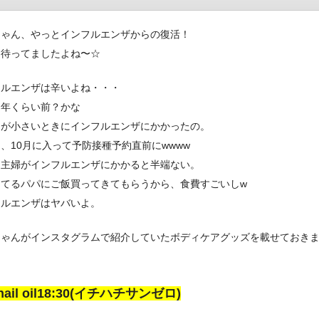
ちゃん、やっとインフルエンザからの復活！
ま待ってましたよね〜☆
フルエンザは辛いよね・・・
５年くらい前？かな
もが小さいときにインフルエンザにかかったの。
、10月に入って予防接種予約直前にwwww
＆主婦がインフルエンザにかかると半端ない。
してるパパにご飯買ってきてもらうから、食費すごいしw
フルエンザはヤバいよ。
ちゃんがインスタグラムで紹介していたボディケアグッズを載せておき
 nail oil18:30(イチハチサンゼロ)