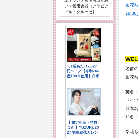
上？ランチ画像お皿が悪
梨花ちゃ
い？愛用食器［アラビア
／ル・クルーゼ］
18:
WE
名前
梨花
英名：
ドイツ
日本名
和名
梨花