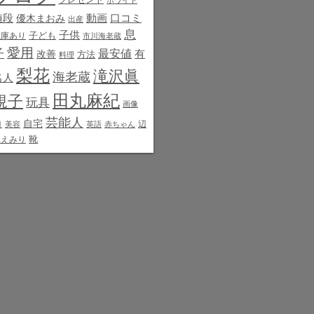
ホワイト
値段
動画
口コミ
優木まおみ
出産
息
子供
子ども
在庫あり
市川海老蔵
愛用
子
最安値
有
改善
方法
料理
梨花
滝沢眞
海老蔵
名人
田丸麻紀
規子
玩具
画像
芸能人
白
自宅
辺
美容
英語
赤ちゃん
靴
見えみり