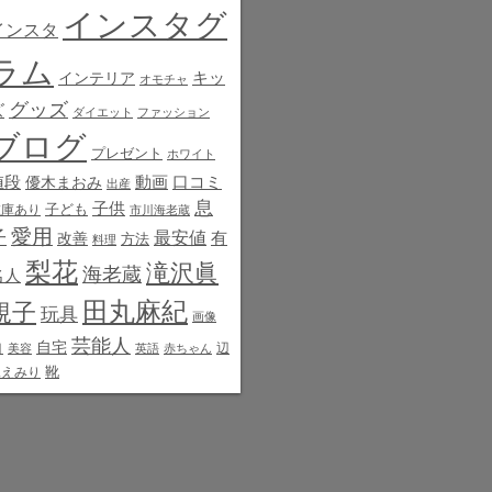
インスタグ
インスタ
ラム
インテリア
キッ
オモチャ
グッズ
ズ
ダイエット
ファッション
ブログ
プレゼント
ホワイト
値段
動画
口コミ
優木まおみ
出産
息
子供
子ども
在庫あり
市川海老蔵
愛用
子
最安値
有
改善
方法
料理
梨花
滝沢眞
海老蔵
名人
田丸麻紀
規子
玩具
画像
芸能人
白
自宅
辺
美容
英語
赤ちゃん
靴
見えみり