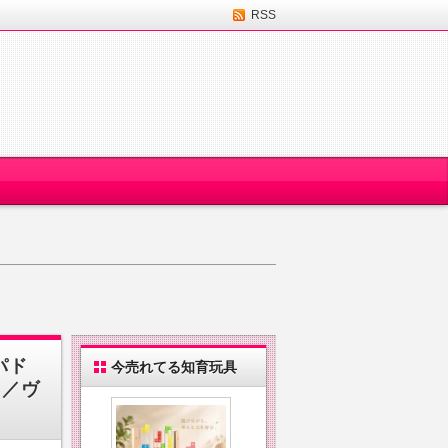
RSS
パド
今売れてる知育玩具
ノ／ヴ