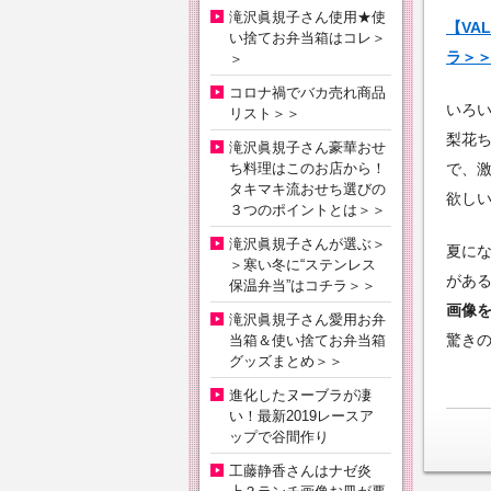
滝沢眞規子さん使用★使
【VA
い捨てお弁当箱はコレ＞
ラ＞
＞
コロナ禍でバカ売れ商品
いろ
リスト＞＞
梨花
滝沢眞規子さん豪華おせ
ち料理はこのお店から！
で、
タキマキ流おせち選びの
欲し
３つのポイントとは＞＞
滝沢眞規子さんが選ぶ＞
夏に
＞寒い冬に“ステンレス
があ
保温弁当”はコチラ＞＞
画像
滝沢眞規子さん愛用お弁
驚き
当箱＆使い捨てお弁当箱
グッズまとめ＞＞
進化したヌーブラが凄
い！最新2019レースア
ップで谷間作り
工藤静香さんはナゼ炎