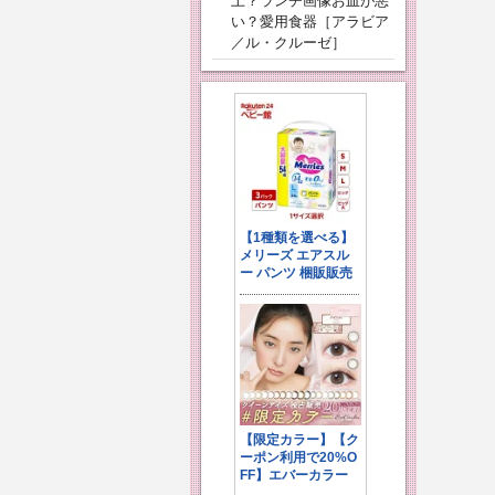
上？ランチ画像お皿が悪
い？愛用食器［アラビア
／ル・クルーゼ］