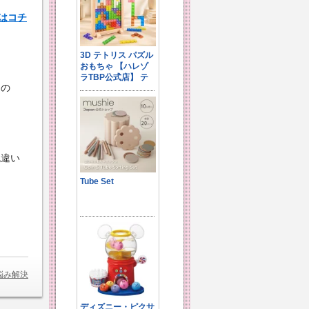
ユはコチ
うの
色違い
悩み解決