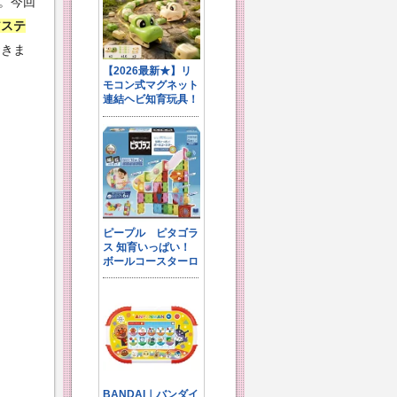
産。今回
アステ
おきま