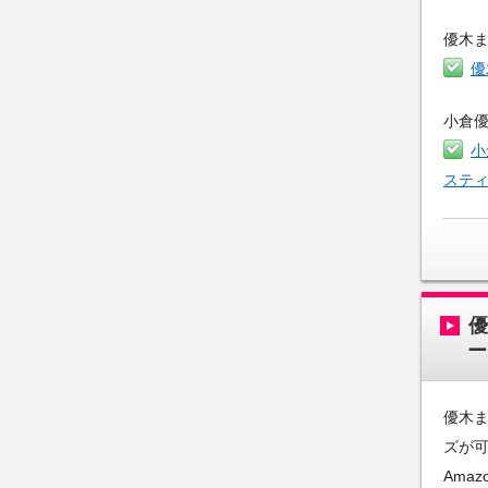
優木
優
小倉
小
ステ
ー
優木ま
ズが
Amaz