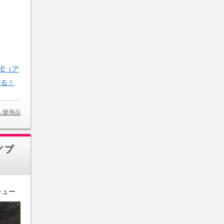
TE（ア
がる！
人愛用品
／プ
シュー