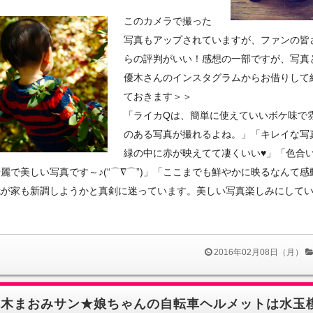
このカメラで撮った
写真もアップされていますが、ファンの皆
らの評判がいい！感想の一部ですが、写真
優木さんのインスタグラムからお借りして
ておきます＞＞
「ライカQは、簡単に使えていいボケ味で
のある写真が撮れるよね。」「キレイな写真
緑の中に赤が映えてて凄くいい♥」「色合
麗で美しい写真です～♪(“⌒∇⌒”)」「ここまでも鮮やかに映るなんて感
我が家も新調しようかと真剣に迷っています。美しい写真楽しみにして
」
2016年02月08日（月）
優木まおみサン★娘ちゃんの自転車ヘルメットは水玉