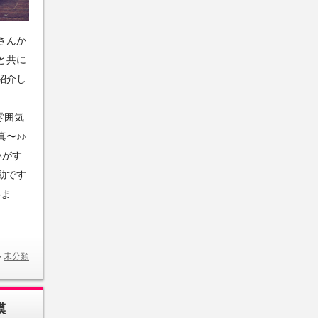
さんか
と共に
紹介し
雰囲気
〜♪♪
いがす
動です
いま
未分類
模