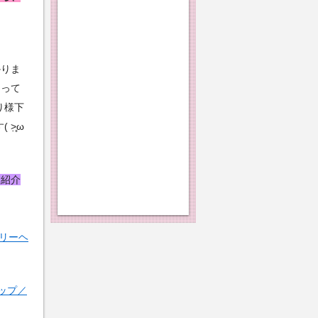
かりま
なって
り様下
̣̥ω
も紹介
リーヘ
カップ／