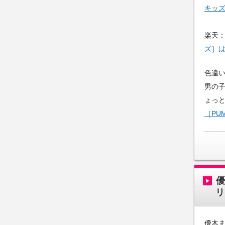
キッ
楽天
ズ］
色違
男の
ょっ
［PU
リ
優木