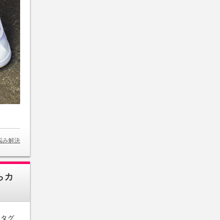
悩み解決
らカ
スタグ