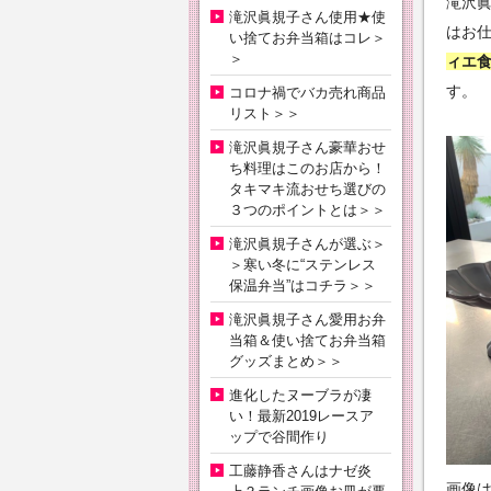
滝沢眞
滝沢眞規子さん使用★使
はお
い捨てお弁当箱はコレ＞
＞
ィエ
す。
コロナ禍でバカ売れ商品
リスト＞＞
滝沢眞規子さん豪華おせ
ち料理はこのお店から！
タキマキ流おせち選びの
３つのポイントとは＞＞
滝沢眞規子さんが選ぶ＞
＞寒い冬に“ステンレス
保温弁当”はコチラ＞＞
滝沢眞規子さん愛用お弁
当箱＆使い捨てお弁当箱
グッズまとめ＞＞
進化したヌーブラが凄
い！最新2019レースア
ップで谷間作り
工藤静香さんはナゼ炎
画像は