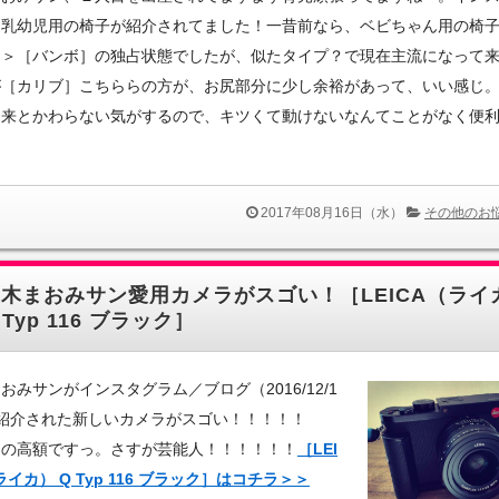
に乳幼児用の椅子が紹介されてました！一昔前なら、ベビちゃん用の椅
＞＞［バンボ］の独占状態でしたが、似たタイプ？で現在主流になって
が［カリブ］こちららの方が、お尻部分に少し余裕があって、いい感じ
従来とかわらない気がするので、キツくて動けないなんてことがなく便
2017年08月16日（水）
その他のお
木まおみサン愛用カメラがスゴい！［LEICA（ライ
 Typ 116 ブラック］
おみサンがインスタグラム／ブログ（2016/12/1
で紹介された新しいカメラがスゴい！！！！！
りの高額ですっ。さすが芸能人！！！！！！
［LEI
ライカ） Q Typ 116 ブラック］はコチラ＞＞