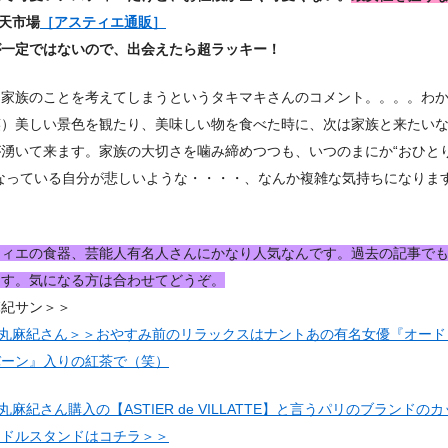
天市場
［アスティエ通販］
が一定ではないので、出会えたら超ラッキー！
も家族のことを考えてしまうというタキマキさんのコメント。。。。わ
笑）美しい景色を観たり、美味しい物を食べた時に、次は家族と来たい
が湧いて来ます。家族の大切さを噛み締めつつも、いつのまにか“おひと
なっている自分が悲しいような・・・・、なんか複雑な気持ちになります( ˃̣
ティエの食器、芸能人有名人さんにかなり人気なんです。過去の記事で
ます。気になる方は合わせてどうぞ。
麻紀サン＞＞
丸麻紀さん＞＞おやすみ前のリラックスはナントあの有名女優『オード
バーン』入りの紅茶で（笑）
丸麻紀さん購入の【ASTIER de VILLATTE】と言うパリのブランドの
ンドルスタンドはコチラ＞＞