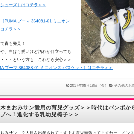
ズシューズ］はコチラ＞＞
：
［PUMA プーマ 364081-01 ミニオン
はコチラ＞＞
いで青も発見！
子や、白は可愛いけど汚れが目立ってち
と・・・という方も、これなら安心＞＞
MA プーマ 364088-01 ミニオンズ バスケット］はコチラ＞＞
2017年08月18日（金）
その他のお
優木まおみサン愛用の育児グッズ＞＞時代はバンボか
ブへ！進化する乳幼児椅子＞＞
まおみサン、２人目を出産されてますます育児頑張ってますねー。イン