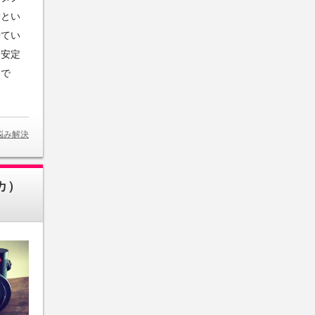
子とい
来てい
。安定
利で
悩み解決
カ）