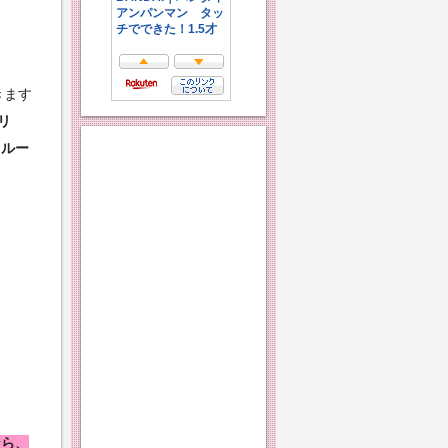
きます
リ
フルー
なら、