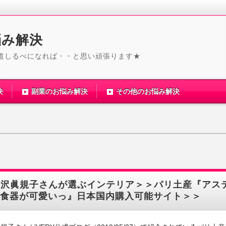
悩み解決
道しるべになれば・・と思い頑張ります★
決
副業のお悩み解決
その他のお悩み解決
滝沢眞規子さんが選ぶインテリア＞＞パリ土産『アス
食器が可愛いっ』日本国内購入可能サイト＞＞