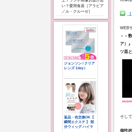
上？ランチ画像お皿が悪
い？愛用食器［アラビア
／ル・クルーゼ］
［
WE
＞＞
数
ア）
ツ皿
そし
個性