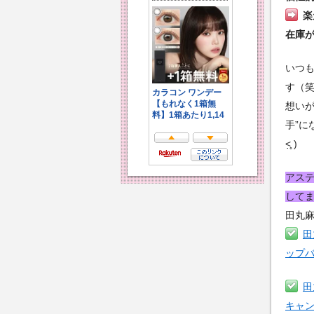
楽
在庫
いつ
す（
想い
手”に
˂̣̣̥ )
アス
して
田丸
田
ップ
田
キャ