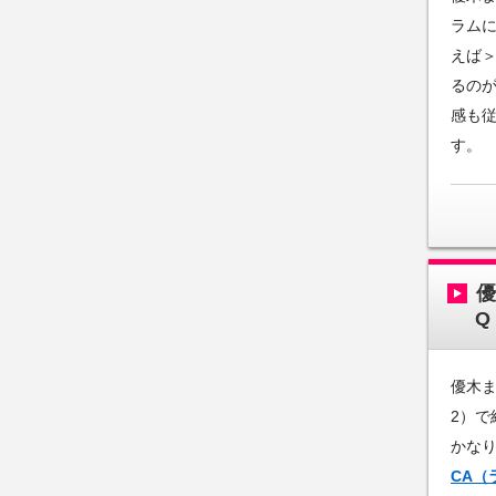
ラム
えば
るの
感も
す。
優
Q
優木ま
2）
かな
CA（