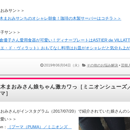
まおみサン＞＞
木まおみサンちのオシャレ朝食！珈琲の木製サーバーはコチラ＞＞
優子サン＞＞
倉優子さん愛用食器が可愛い！ディナープレートはASTIER de VILLAT
ィエ・ド・ヴィラット）おもてなし料理はお皿がオシャレだと気分も上
2019年06月04日（火）
その他のお悩み解決
•
芸能
優木まおみさん娘ちゃん激カワっ［ミニオンシューズ
マ］
おみさんがインスタグラム（2017/07/20）で紹介されていた娘さんの
可愛い＞＞
on：
［プーマ（PUMA）／ミニオンズ