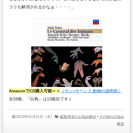
コリも解消されるかなぁ・・・・。
AmazonでCD購入可能＞＞
［サン=サーンス:動物の謝肉祭］
全28曲、『白鳥』は13曲目です♫
2015年01月21日（水）
健康/美容のお悩み解決
•
その他のお悩み
解決