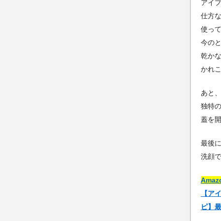
アイ
仕方
使っ
今の
乾か
かれ
あと
独特
蓋を
最後
洗顔で
Ama
【ア
ピ】