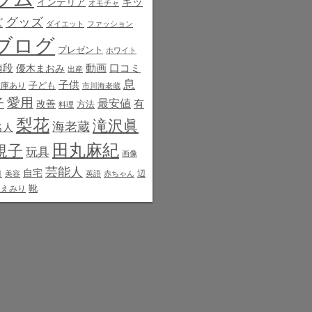
インテリア
キッ
オモチャ
グッズ
ズ
ダイエット
ファッション
ブログ
プレゼント
ホワイト
値段
動画
口コミ
優木まおみ
出産
息
子供
子ども
在庫あり
市川海老蔵
愛用
子
最安値
有
改善
方法
料理
梨花
滝沢眞
海老蔵
名人
田丸麻紀
規子
玩具
画像
芸能人
白
自宅
辺
美容
英語
赤ちゃん
靴
見えみり