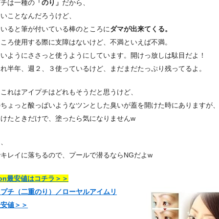
プチは一種の
「のり」
だから、
ないことなんだろうけど、
ていると筆が付いている棒のところに
ダマが出来てくる。
ところ使用する際に支障はないけど、不満といえば不満。
ないようにささっと使うようにしています。開けっ放しは駄目だよ！
これ半年、週２、３使っているけど、まだまだたっぷり残ってるよ。
、これはアイプチはどれもそうだと思うけど、
のちょっと酸っぱいようなツンとした臭いが蓋を開けた時にありますが
開けたときだけで、塗ったら気になりませんw
に、
キレイに落ちるので、プールで潜るならNGだよw
zon最安値はコチラ＞＞
イプチ（二重のり）／ローヤルアイムリ
最安値＞＞