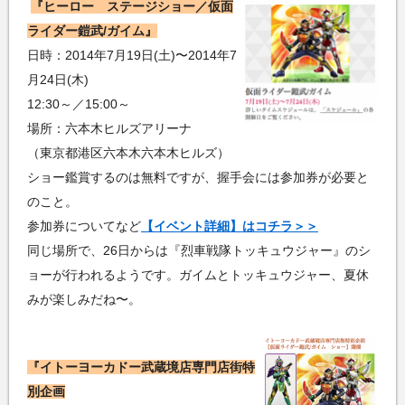
『ヒーロー ステージショー／仮面
ライダー鎧武/ガイム』
日時：2014年7月19日(土)〜2014年7
月24日(木)
12:30～／15:00～
場所：六本木ヒルズアリーナ
（東京都港区六本木六本木ヒルズ）
ショー鑑賞するのは無料ですが、握手会には参加券が必要と
のこと。
参加券についてなど
【イベント詳細】はコチラ＞＞
同じ場所で、26日からは『烈車戦隊トッキュウジャー』のシ
ョーが行われるようです。ガイムとトッキュウジャー、夏休
みが楽しみだね〜。
『イトーヨーカドー武蔵境店専門店街特
別企画