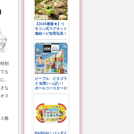
、特別
っても
時に、
返さな
もオス
ラス瓶