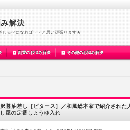
悩み解決
道しるべになれば・・と思い頑張ります★
決
副業のお悩み解決
その他のお悩み解決
金沢醤油差し［ビタース］／和風総本家で紹介された
し屋の定番しょうゆ入れ