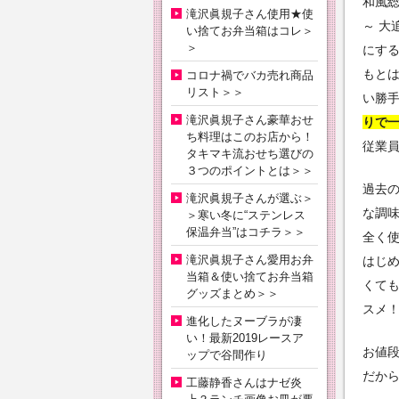
和風総
滝沢眞規子さん使用★使
～ 大
い捨てお弁当箱はコレ＞
＞
にす
もと
コロナ禍でバカ売れ商品
リスト＞＞
い勝
滝沢眞規子さん豪華おせ
りで
ち料理はこのお店から！
従業
タキマキ流おせち選びの
３つのポイントとは＞＞
過去
滝沢眞規子さんが選ぶ＞
な調
＞寒い冬に“ステンレス
保温弁当”はコチラ＞＞
全く
滝沢眞規子さん愛用お弁
はじ
当箱＆使い捨てお弁当箱
くて
グッズまとめ＞＞
スメ
進化したヌーブラが凄
い！最新2019レースア
お値
ップで谷間作り
だか
工藤静香さんはナゼ炎