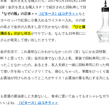
本家「金沢を支える職人たち」2017年1月19日(木) 21時
追跡！金沢を支える職人ＳＰ！で紹介された回転寿しで目
る
『なぞの瓶』の正体＞＞
［ビタース］はコチラ＞＞
もと
はヨーロッパで紅茶に小量入れるウイスキー入れ。その使
手の良さで金沢の人気すし店で欠かせない存在。
『ひと振
一滴出る』
絶妙な構造
がウケている。なんでも15年前にに
員さんが発見して使い出したそうです。
の金沢生活で、これ最初なにかわからなかったの（笑）なにかお店特製
味料？と思ってた（笑）金沢出身でない主人と私、家族で回転寿司に行
使ったことなかったの。あるとき、友人夫婦と一緒に回転寿司に行った
めて使い方を知ってビックリ！でも、感心しちゃった。軍艦をひっくり
もお醤油が付けられるってところがナイス！お醤油の量を気にする方に
！
段も普通の醤油差しと大差ないし、食卓に置いてあってもオシャレなガ
らいいよね。
［ビタース］はコチラ＞＞