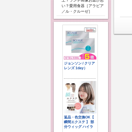
上？ランチ画像お皿が悪
い？愛用食器［アラビア
／ル・クルーゼ］