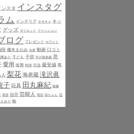
インスタグ
インスタ
ラム
インテリア
キッ
オモチャ
グッズ
ズ
ダイエット
ファッション
ブログ
プレゼント
ホワイト
値段
動画
口コミ
優木まおみ
出産
息
子供
子ども
在庫あり
市川海老蔵
愛用
子
最安値
有
改善
方法
料理
梨花
滝沢眞
海老蔵
名人
田丸麻紀
規子
玩具
画像
芸能人
白
自宅
辺
美容
英語
赤ちゃん
靴
見えみり