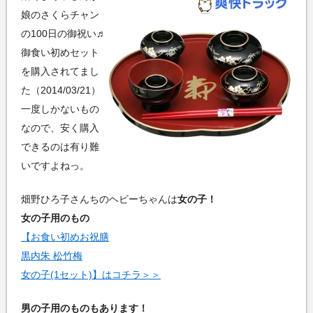
娘のさくらチャン
の100日の御祝い♬
御食い初めセット
を購入されてまし
た（2014/03/21）
一度しかないもの
なので、安く購入
できるのは有り難
いですよねっ。
畑野ひろ子さんちのヘビーちゃんは
女の子！
女の子用のもの
【お食い初めお祝膳
黒内朱 松竹梅
女の子(1セット)】はコチラ＞＞
男の子用のものもあります！