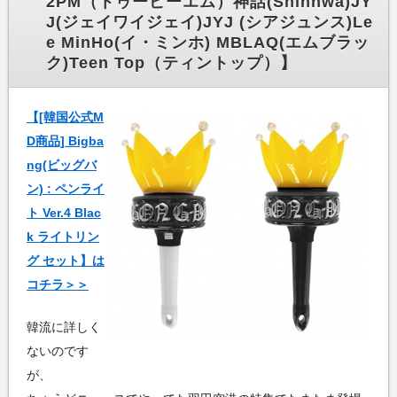
2PM（トゥーピーエム）神話(Shinhwa)JY
J(ジェイワイジェイ)JYJ (シアジュンス)Le
e MinHo(イ・ミンホ) MBLAQ(エムブラッ
ク)Teen Top（ティントップ）】
【[韓国公式M
D商品] Bigba
ng(ビッグバ
ン) : ペンライ
ト Ver.4 Blac
k ライトリン
グ セット】は
コチラ＞＞
韓流に詳しく
ないのです
が、