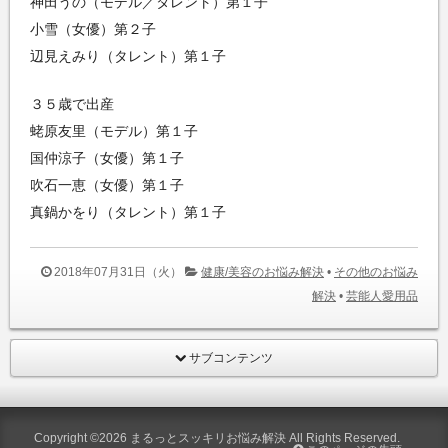
神田うの（モデル／タレント）第１子
小雪（女優）第２子
辺見えみり（タレント）第１子
３５歳で出産
蛯原友里（モデル）第１子
国仲涼子（女優）第１子
吹石一恵（女優）第１子
真鍋かをり（タレント）第１子
2018年07月31日（火）
健康/美容のお悩み解決
•
その他のお悩み
解決
•
芸能人愛用品
サブコンテンツ
Copyright ©2026
まるっとスッキリお悩み解決
All Rights Reserved.