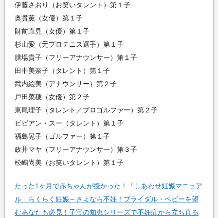
伊藤さおり（お笑いタレント）第１子
奥貫薫（女優）第１子
財前直見（女優）第１子
杉山愛（元プロテニス選手）第１子
膳場貴子（フリーアナウンサー）第１子
田中美奈子（タレント）第１子
武内絵美（アナウンサー）第２子
戸田菜穂（女優）第２子
東尾理子（タレント／プロゴルファー）第２子
ビビアン・スー（タレント）第１子
福島晃子（ゴルファー）第１子
政井マヤ（フリーアナウンサー）第３子
松嶋尚美（お笑いタレント）第１子
たった1ヶ月で赤ちゃんが授かった！「しあわせ妊娠マニュア
ル」らくらく妊娠～さよなら不妊！ブライダル・ベビーを望
むあなたも必見！子宝の知恵シリーズで不妊症から立ち直る