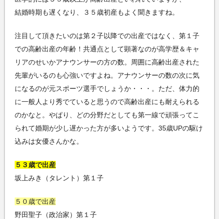
結婚時期も遅くなり、３５歳初産もよく聞きますね。
注目して頂きたいのは第２子以降での出産ではなく、第１子
での高齢出産の年齢！共通点として顕著なのが高学歴＆キャ
リアのせいかアナウンサーの方の数。周囲に高齢出産された
先輩がいるのも心強いですよね。アナウンサーの数の次に気
になるのが元スポーツ選手でしょうか・・・。ただ、体力的
に一般人より秀でていると思うので高齢出産にも耐えられる
のかなと。やぱり、どの分野だとしても第一線で頑張ってこ
られて婚期が少し遅かった方が多いようです。35歳UPの駆け
込みは女優さんかな。
５３歳で出産
坂上みき（タレント）第１子
５０歳で出産
野田聖子（政治家）第１子