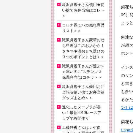
滝沢眞規子さん使用★使
梨花ち
い捨てお弁当箱はコレ＞
09）
＞
ょっ
コロナ禍でバカ売れ商品
リスト＞＞
何連
滝沢眞規子さん豪華おせ
が超
ち料理はこのお店から！
タキマキ流おせち選びの
ホント
３つのポイントとは＞＞
滝沢眞規子さんが選ぶ＞
インス
＞寒い冬に“ステンレス
のリング
保温弁当”はコチラ＞＞
と書
滝沢眞規子さん愛用お弁
も多
当箱＆使い捨てお弁当箱
グッズまとめ＞＞
るか
進化したヌーブラが凄
ン］
い！最新2019レースア
ップで谷間作り
梨花
工藤静香さんはナゼ炎
t-spar