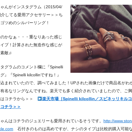
ゃんがインスタグラム（2015/04/
紹介してる愛用アクセサリー＞＞ち
とゴツめのシルバーリング！
なのかなぁ・・・重なりあった感じ
タイプ！計算された無造作な感じが
素敵♫
タグラムのコメント欄に『Spinelli
』『Spinelli kilcollinですね！』
き込まれていたので、調べてみました！UPされた画像だけで商品名がわ
い有名なリングなんですね。楽天でも多く紹介されていましたので、ご
たはコチラから＞＞
楽天市場［Spinelli kilcollin／スピネッリキル
はコチラ＞＞
ちゃんはコチラのジュエリーも愛用されているそうです。
http://www.sto
kle.com
石付きのものは高めですが、ナシのタイプは比較的購入可能