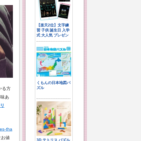
かる方
興味あ
コリ
nes-tha
なお値