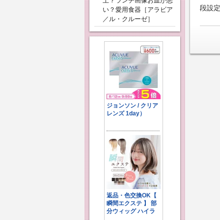
上？ランチ画像お皿が悪
段設
い？愛用食器［アラビア
／ル・クルーゼ］