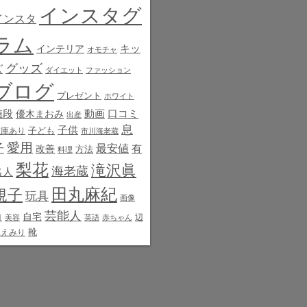
インスタグ
インスタ
ラム
インテリア
キッ
オモチャ
グッズ
ズ
ダイエット
ファッション
ブログ
プレゼント
ホワイト
値段
動画
口コミ
優木まおみ
出産
息
子供
子ども
在庫あり
市川海老蔵
愛用
子
最安値
有
改善
方法
料理
梨花
滝沢眞
海老蔵
名人
田丸麻紀
規子
玩具
画像
芸能人
白
自宅
辺
美容
英語
赤ちゃん
靴
見えみり