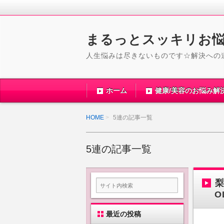
まるっとスッキリお
人生悩みは尽きないものです☆解決への
ホーム
健康/美容のお悩み解
HOME
5連の記事一覧
5連の記事一覧
梨
O
最近の投稿