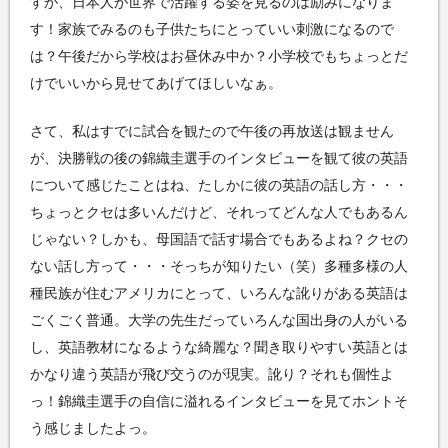
すが、日本人が世界で活躍する姿を見るのは励みになりま
す！家族でみるのも子供たちにとっていい刺激になるので
は？午後だから学校はお昼休み中か？小学校でもちょっとだ
けでいいから見せてあげてほしいなぁ。
さて、私はすでに試合を観たので午後の再放送は観ません
が、決勝戦の後の錦織圭選手のインタビューを観て彼の英語
について感じたことはね、たしかに彼の英語の話し方・・・
ちょっとクセは多いんだけど、それってどんな人でもあるん
じゃない？しかも、母国語で話す場合でもあるよね？クセの
ない話し方って・・・そっちが知りたい（笑）多種多様の人
種民族が住むアメリカにとって、いろんな訛りがある英語は
ごくごく普通。大学の先生だっていろんな国出身の人がいる
し、英語教材になるような綺麗な？聞き取りやすい英語とは
かなり違う英語が飛び交うのが現実。訛り？それも個性よ
っ！錦織圭選手の自信に溢れるインタビューを見てホントそ
う感じましたよっ。