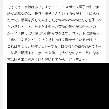
そうそう、余談はありますが・・・・スポーツ選手の中で英
語が流暢なのは、長谷川滋利さんという情報がネットにあっ
たので、動画を探してみましたがwwwwwwwwなんとも薄っぺ
らい感じ・・・。たまたま習った英語の先生が悪かったの
か？？子供っぽい感じの口調がウケます。コメントに流暢っ
て書いてあるけど、？？？それっぽく聞かせているだけで、
これはちょっと恥ずかしいwでも、自信満々の彼の顔みて！w
世界で活躍するにはこの自信こそ大切なのよ〜。気になる
方は吹き出し注意！ひと呼吸してから、どうぞw＞＞