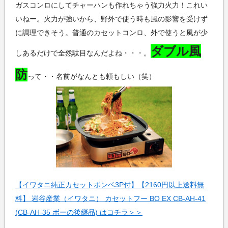
ガスコンロにしてチャーハンも作れちゃう強力火力！これい
いねー。火力が強いから、野外で使う時も風の影響を受けず
に調理できそう。普通のカセットコンロ、外で使うと風が少
ダブル風
しあるだけで全然駄目なんだよね・・・。
防
って・・名前がなんとも頼もしい（笑）
【イワタニ純正カセットボンベ3P付】【2160円以上送料無
料】 岩谷産業（イワタニ） カセットフー BO EX CB-AH-41
(CB-AH-35 ボーの後継品) はコチラ＞＞