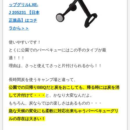
ップグリルLXE-
J 205231 【日本
正規品】はコチ
ラから＞＞
使いやすいです！
とくに公園でのバーベキューにはこの手のタイプが最
適！！！
理由は、さっと使えてさっと片付けられるから！！
長時間炭を使うキャンプ場と違って、
公園での日帰りBBQだと炭をおこしても、帰る時には炭を消
して片付けて・・・
と、かなり大変なんだよ。
もちろん、炭ならではの楽しさはあるものの・・・
急な天候の変化にも柔軟に対応出来ちゃうバーベキューグリ
ルの存在は大きい！