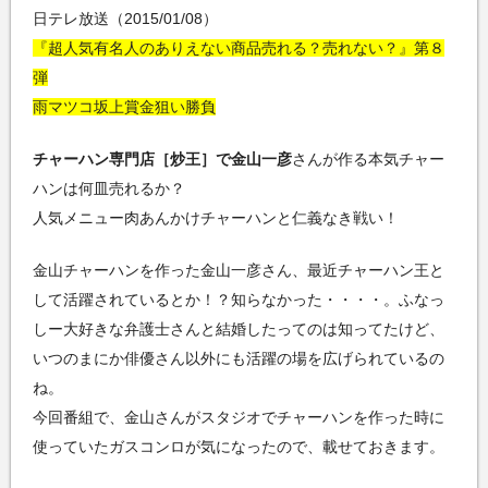
日テレ放送（2015/01/08）
『超人気有名人のありえない商品売れる？売れない？』第８
弾
雨マツコ坂上賞金狙い勝負
チャーハン専門店［炒王］で金山一彦
さんが作る本気チャー
ハンは何皿売れるか？
人気メニュー肉あんかけチャーハンと仁義なき戦い！
金山チャーハンを作った金山一彦さん、最近チャーハン王と
して活躍されているとか！？知らなかった・・・・。ふなっ
しー大好きな弁護士さんと結婚したってのは知ってたけど、
いつのまにか俳優さん以外にも活躍の場を広げられているの
ね。
今回番組で、金山さんがスタジオでチャーハンを作った時に
使っていたガスコンロが気になったので、載せておきます。