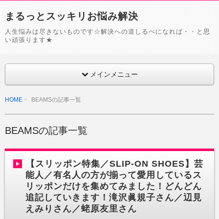
まるっとスッキリお悩み解決
人生悩みは尽きないものです☆解決への道しるべになれば・・と思
い頑張ります★
メインメニュー
HOME
BEAMSの記事一覧
BEAMSの記事一覧
【スリッポン特集／SLIP-ON SHOES】芸
能人／有名人の方が揃って愛用しているス
リッポンだけを集めてみました！どんどん
追記していきます！滝沢眞規子さん／辺見
えみりさん／蛯原友里さん