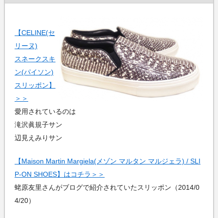
【CELINE(セ
リーヌ)
スネークスキ
ン(パイソン)
スリッポン】
＞＞
愛用されているのは
滝沢眞規子サン
辺見えみりサン
【Maison Martin Margiela(メゾン マルタン マルジェラ) / SLI
P-ON SHOES】はコチラ＞＞
蛯原友里さんがブログで紹介されていたスリッポン（2014/0
4/20）