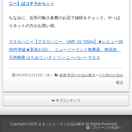
ニー】はコチラから＞＞
ちなみに、近所の輸入食費のお店で値段をチェック。やっぱ
りネットの方がお買い得。
マヌカハニー【マヌカハニー UMF 15 *250g】★レビュー35
00件突破★新規お試し ニュージーランド無農薬、無添加
天然蜂蜜 はちみつ ハチミツ ハニーバレー マヌカ
2014年11月13日（木）
健康/美容のお悩み解決
•
その他のお悩み
解決
サブコンテンツ
Copyright ©2026
まるっとスッキリお悩み解決
All Rights Reserved.
このページの先頭へ