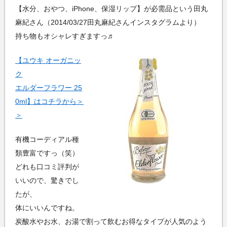
【水分、おやつ、iPhone、保湿リップ】が必需品という田丸
麻紀さん（2014/03/27田丸麻紀さんインスタグラムより）
持ち物もオシャレすぎますっ♬
【ユウキ オーガニッ
ク
エルダーフラワー 25
0ml】はコチラから＞
＞
有機コーディアル種
類豊富ですっ（笑）
どれも口コミ評判が
いいので、驚きでし
たが、
体にいいんですね。
炭酸水やお水、お湯で割って飲むお得なタイプが人気のよう