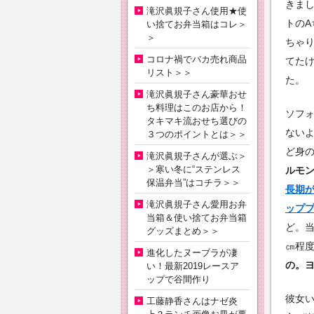
きま
滝沢眞規子さん使用★使
トのA
い捨てお弁当箱はコレ＞
＞
ちゃ
コロナ禍でバカ売れ商品
てた
リスト＞＞
た。
滝沢眞規子さん豪華おせ
ち料理はこのお店から！
ソフ
タキマキ流おせち選びの
ない
３つのポイントとは＞＞
ど身
滝沢眞規子さんが選ぶ＞
＞寒い冬に“ステンレス
ルモ
保温弁当”はコチラ＞＞
長期が
滝沢眞規子さん愛用お弁
ップ
当箱＆使い捨てお弁当箱
ど。当
グッズまとめ＞＞
㎝程
進化したヌーブラが凄
の。
い！最新2019レースア
ップで谷間作り
彼女
工藤静香さんはナゼ炎