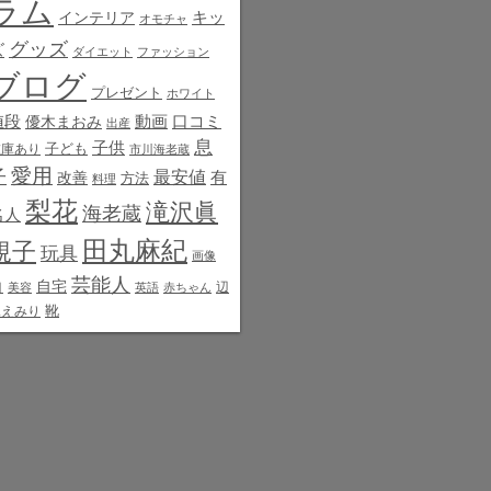
ラム
インテリア
キッ
オモチャ
グッズ
ズ
ダイエット
ファッション
ブログ
プレゼント
ホワイト
値段
動画
口コミ
優木まおみ
出産
息
子供
子ども
在庫あり
市川海老蔵
愛用
子
最安値
有
改善
方法
料理
梨花
滝沢眞
海老蔵
名人
田丸麻紀
規子
玩具
画像
芸能人
白
自宅
辺
美容
英語
赤ちゃん
靴
見えみり