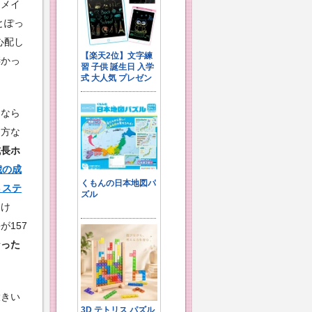
ムメイ
とぽっ
心配し
凄かっ
になら
り方な
成長ホ
歳の成
３ステ
たけ
157
なった
大きい