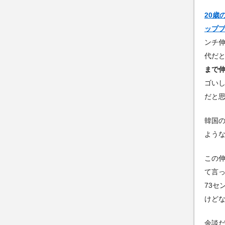
20歳
ップ
ンチ
代だ
まで
ゴい
だと
韓国
よう
この伸
て言
73
けど
余談