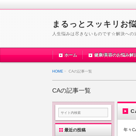
まるっとスッキリお
人生悩みは尽きないものです☆解決への
ホーム
健康/美容のお悩み解
HOME
CAの記事一覧
CAの記事一覧
C
年々
最近の投稿