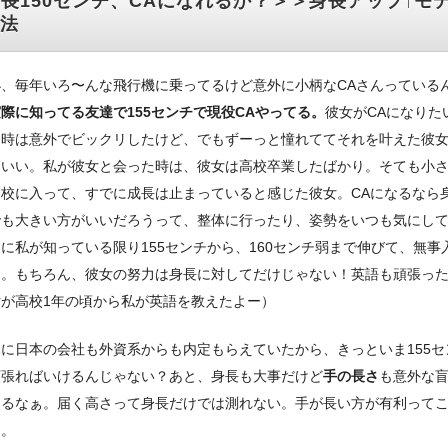
長150センチ、CAになれるか？＞＞身長アップ↑モ
法
小、毎年いろ〜んな飛行機に乗ってるけど意外に小柄なCAさんっている
際に知ってる友達で155センチで現役CAやってる。
彼女がCAになりた
た時は意外でビックリしたけど、でもずーっと憧れててそれを叶えた彼
コいい。私が彼女と会った時は、彼女は高校卒業したばかり。そても小
高校に入って、すでに成長は止まっていると感じた彼女。CAになるなら
でも大きい方がいいだろうって、整体に行ったり、姿勢をいつも気にし
に私が知っている限り155センチから、160センチ弱まで伸びて、無事
た。もちろん、彼女の努力は身長に対してだけじゃない！英語も頑張っ
女が高校1年の頃から私が英語を教えたよー）
に日本の会社も外資系からも内定もらえていたから、きっといま155セ
頑張ればいけるんじゃない？あと、身長も大事だけど
手の長さ
も意外な
するなぁ。届く高さって身長だけでは測れない。手が長い方が有利って
ー。