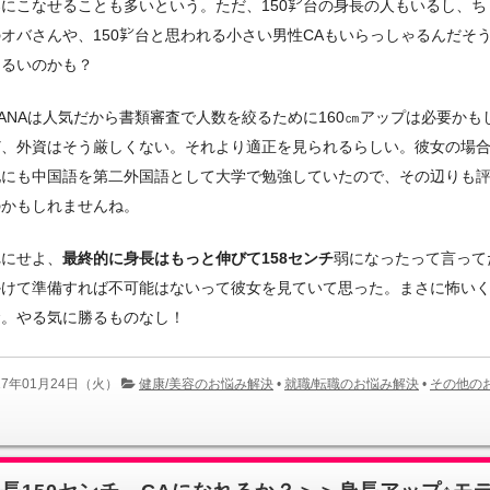
にこなせることも多いという。ただ、150㌢台の身長の人もいるし、ち
オバさんや、150㌢台と思われる小さい男性CAもいらっしゃるんだそ
ゆるいのかも？
やANAは人気だから書類審査で人数を絞るために160㎝アップは必要かも
ど、外資はそう厳しくない。それより適正を見られるらしい。彼女の場
他にも中国語を第二外国語として大学で勉強していたので、その辺りも
のかもしれませんね。
れにせよ、
最終的に身長はもっと伸びて158センチ
弱になったって言って
かけて準備すれば不可能はないって彼女を見ていて思った。まさに怖い
念。やる気に勝るものなし！
17年01月24日（火）
健康/美容のお悩み解決
•
就職/転職のお悩み解決
•
その他の