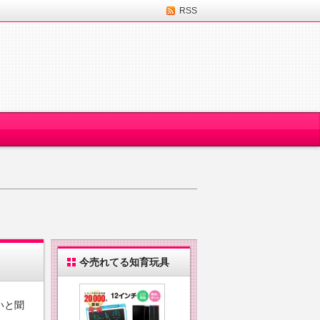
RSS
今売れてる知育玩具
いと聞