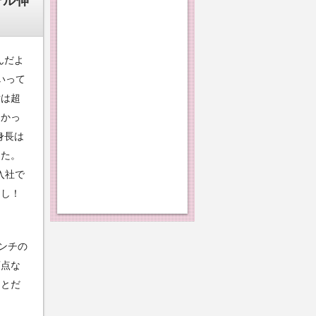
デル伸
んだよ
いって
女は超
さかっ
身長は
てた。
入社で
たし！
ンチの
盲点な
ことだ