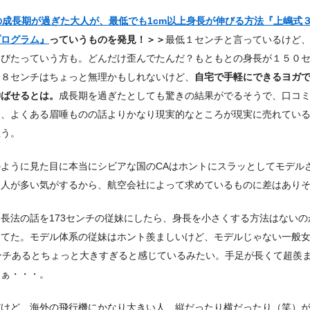
の成長期が過ぎた大人が、最低でも1cm以上身長が伸びる方法『上嶋式
プログラム』
っていうものを発見！＞＞
最低１センチと言っているけど
伸びたっていう方も。どんだけ歪んでたんだ？もともとの身長が１５０
と８センチはちょっと無理かもしれないけど、
自宅で手軽にできるヨガ
伸ばせるとは。
成長期を過ぎたとしても驚きの結果がでるそうで、口コ
し、よくある眉唾ものの話よりかなり現実的なところが現実に売れてい
思う。
のように見た目に本当にシビアな国のCAはホントにスラッとしてモデル
な人が多い気がするから、航空会社によって求めているものに差はあり
長法の話を173センチの従妹にしたら、身長を小さくする方法はないの
ってた。モデル体系の従妹はホント羨ましいけど、モデルじゃない一般女
センチあるとちょっと大きすぎると感じているみたい。手足が長くて超羨
なぁ・・・。
だけど、海外の飛行機にかなり大きい人、縦だったり横だったり（笑）が