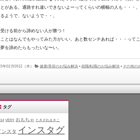
ことがある。通路すれ違いできないよーってくらいの横幅の人も・・・
あるようで、ないようで・・。
を受ける前から諦めない人が勝つ！
ることはなんでもやってみた方がいい。あと数センチあれば・・・って
、夢を諦めたらもったいな〜い。
15年02月05日（木）
健康/美容のお悩み解決
•
就職/転職のお悩み解決
•
その他の
タグ
おもちゃ
014
VERY
たきざわまきこ
インスタグ
インスタ