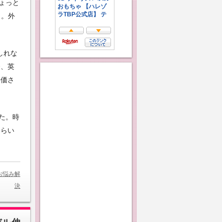
ょっと
う。外
しれな
合、英
評価さ
た。時
くらい
お悩み解
決