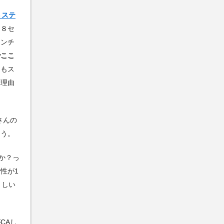
３ステ
、８セ
センチ
でここ
ミもス
る理由
さんの
そう。
か？っ
性が1
ましい
CAし