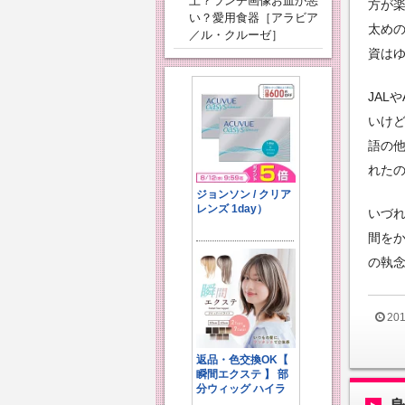
上？ランチ画像お皿が悪
方が楽
い？愛用食器［アラビア
太めの
／ル・クルーゼ］
資は
JAL
いけ
語の
れた
いづ
間を
の執
20