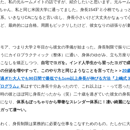
した。私の元ルームメイトの話ですが、紹介したいと思います。元ルー
ちゃん、私と同じ米国大学に通ってました。身長154㌢と小柄でちょっ
り系。いきなりCAになると言い出し、身長小さいけど大丈夫かなぁって
けど、最終的には合格。周囲もビックリしたけど、彼女なりの頑張りが
ォモア、つまり大学２年目から彼女の準備が始まった。身長制限で振り
ようにカイロプラクティック（整体）に通い、身体のゆがみ、立ち方座
のこなしを矯正しつつ、
自宅でヨガを。インド人学生から習ったヨガで
ンの分泌を増やすって、このやり方と同じようなことを言ってた＞＞
20
過ぎた大人でも90日間で最低でも1cm以上身長が伸びる方法『上嶋式
プログラム』
私はすでに身長十分あったので、これ以上は・・って思っ
時の彼とほぼ同じ身長だったから（笑）二十歳を過ぎていた彼女の身長が
度になり、
体系もぽっちゃりから華奢なスレンダー体系に！凄い綺麗に
ヨガって凄〜い。
いわく、身長制限は業務的に必要な仕事をこなすためのもの。たしかに