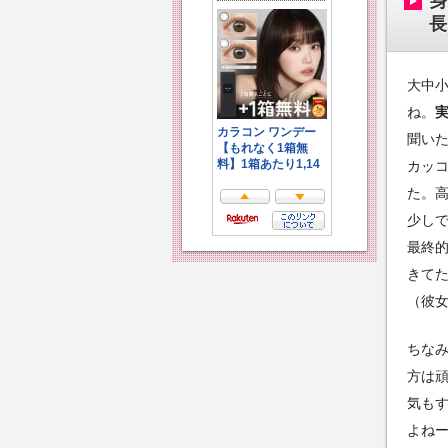
身
長
大中
ね。
実
聞い
カッ
た。
少し
最終的
きて
（彼
ちなみ
方は
気も
よね