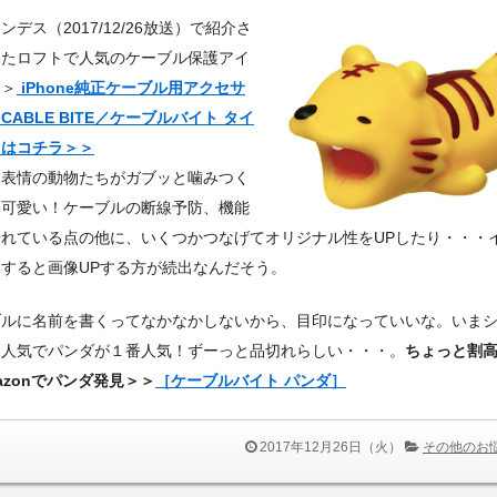
ンデス（2017/12/26放送）で紹介さ
いたロフトで人気のケーブル保護アイ
＞＞
iPhone純正ケーブル用アクセサ
CABLE BITE／ケーブルバイト タイ
］はコチラ＞＞
い表情の動物たちがガブッと噛みつく
超可愛い！ケーブルの断線予防、機能
優れている点の他に、いくつかつなげてオリジナル性をUPしたり・・・
すると画像UPする方が続出なんだそう。
ブルに名前を書くってなかなかしないから、目印になっていいな。いま
ン人気でパンダが１番人気！ずーっと品切れらしい・・・。
ちょっと割
azonでパンダ発見＞＞
［ケーブルバイト パンダ］
2017年12月26日（火）
その他のお