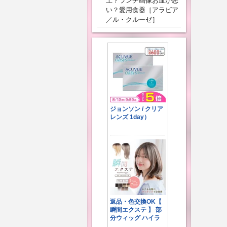
上？ランチ画像お皿が悪
い？愛用食器［アラビア
／ル・クルーゼ］