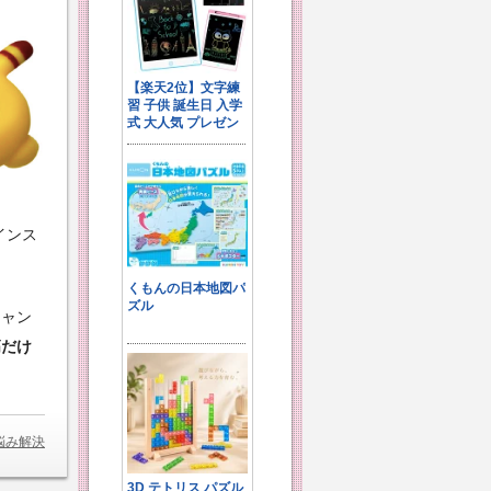
インス
シャン
高だけ
悩み解決