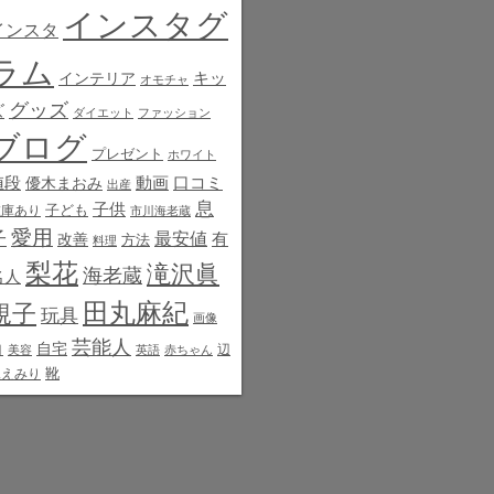
インスタグ
インスタ
ラム
インテリア
キッ
オモチャ
グッズ
ズ
ダイエット
ファッション
ブログ
プレゼント
ホワイト
値段
動画
口コミ
優木まおみ
出産
息
子供
子ども
在庫あり
市川海老蔵
愛用
子
最安値
有
改善
方法
料理
梨花
滝沢眞
海老蔵
名人
田丸麻紀
規子
玩具
画像
芸能人
白
自宅
辺
美容
英語
赤ちゃん
靴
見えみり