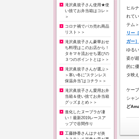
滝沢眞規子さん使用★使
ヒルナ
い捨てお弁当箱はコレ＞
れて
＞
テム
コロナ禍でバカ売れ商品
リスト＞＞
リー［
ガー
滝沢眞規子さん豪華おせ
ち料理はこのお店から！
ゆる
タキマキ流おせち選びの
姿が
３つのポイントとは＞＞
的に
滝沢眞規子さんが選ぶ＞
タ映え
＞寒い冬に“ステンレス
保温弁当”はコチラ＞＞
ケー
滝沢眞規子さん愛用お弁
当箱＆使い捨てお弁当箱
シャ
グッズまとめ＞＞
どAm
進化したヌーブラが凄
い！最新2019レースア
ップで谷間作り
工藤静香さんはナゼ炎