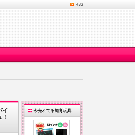
RSS
バイ
今売れてる知育玩具
れ！